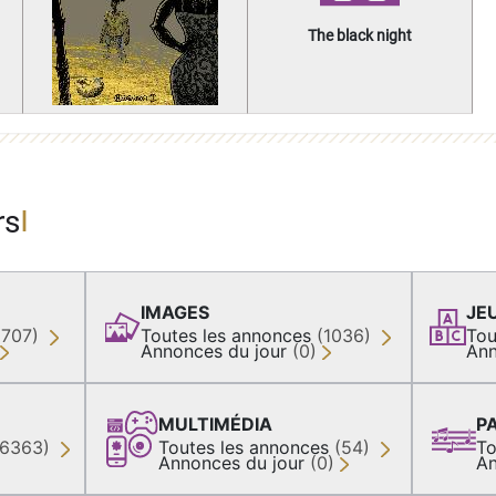
The black night
rs
IMAGES
JE
(707)
Toutes les annonces
(1036)
Tou
Annonces du jour
(0)
Ann
MULTIMÉDIA
P
36363)
Toutes les annonces
(54)
To
Annonces du jour
(0)
An