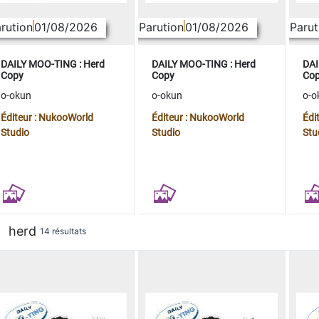
rution
01/08/2026
Parution
01/08/2026
Parut
DAILY MOO-TING : Herd
DAILY MOO-TING : Herd
DAI
Copy
Copy
Co
o-okun
o-okun
o-o
Éditeur : NukooWorld
Éditeur : NukooWorld
Édi
Studio
Studio
Stu
herd
14 résultats