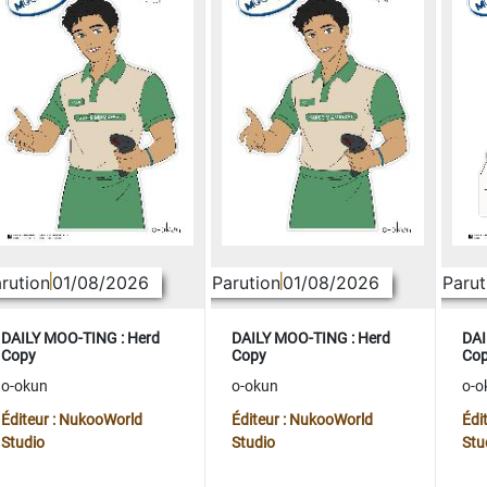
rution
01/08/2026
Parution
01/08/2026
Parut
DAILY MOO-TING : Herd
DAILY MOO-TING : Herd
DAI
Copy
Copy
Co
o-okun
o-okun
o-o
Éditeur : NukooWorld
Éditeur : NukooWorld
Édi
Studio
Studio
Stu