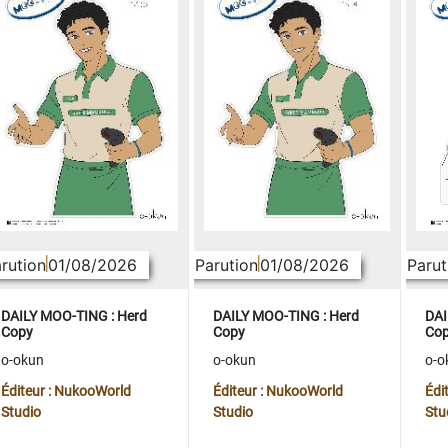
rution
01/08/2026
Parution
01/08/2026
Parut
DAILY MOO-TING : Herd
DAILY MOO-TING : Herd
DAI
Copy
Copy
Co
o-okun
o-okun
o-o
Éditeur : NukooWorld
Éditeur : NukooWorld
Édi
Studio
Studio
Stu