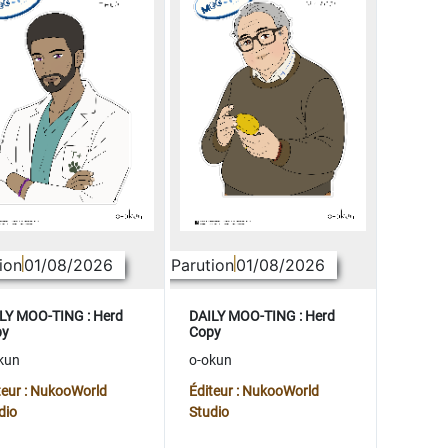
ion
01/08/2026
Parution
01/08/2026
LY MOO-TING : Herd
DAILY MOO-TING : Herd
py
Copy
kun
o-okun
teur : NukooWorld
Éditeur : NukooWorld
dio
Studio