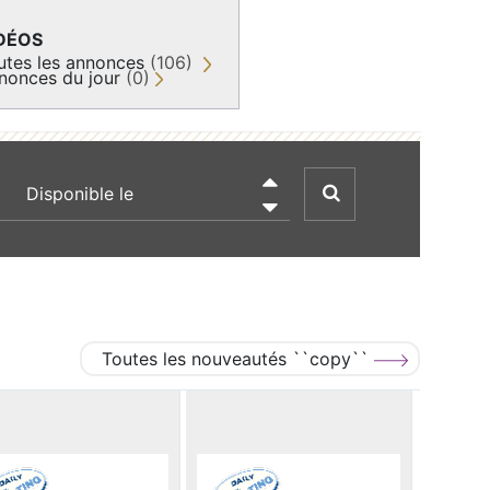
DÉOS
utes les annonces
(106)
nonces du jour
(0)
recherche par date

Toutes les nouveautés ``copy``