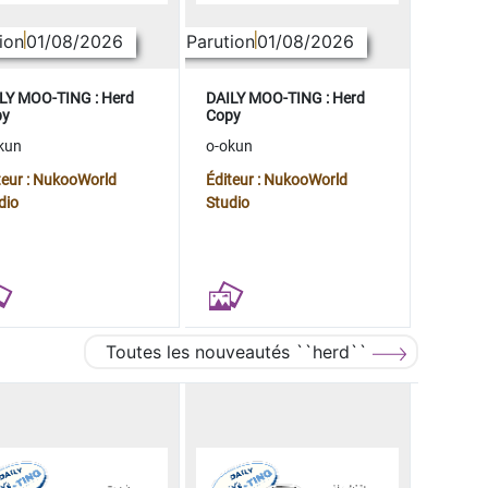
ion
01/08/2026
Parution
01/08/2026
LY MOO-TING : Herd
DAILY MOO-TING : Herd
py
Copy
kun
o-okun
teur : NukooWorld
Éditeur : NukooWorld
dio
Studio
Toutes les nouveautés ``herd``