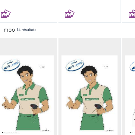
moo
14 résultats