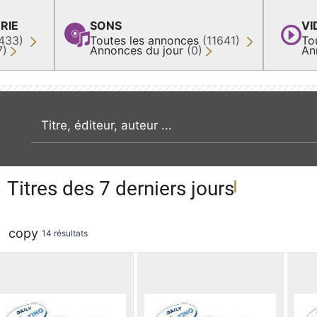
RIE
SONS
VI
433)
Toutes les annonces
(11641)
To
7)
Annonces du jour
(0)
An
recherche par mot clé
Titres des 7 derniers jours
copy
14 résultats