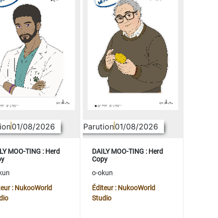
ion
01/08/2026
Parution
01/08/2026
LY MOO-TING : Herd
DAILY MOO-TING : Herd
py
Copy
kun
o-okun
teur : NukooWorld
Éditeur : NukooWorld
dio
Studio