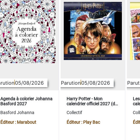
rution
05/08/2026
Parution
05/08/2026
Parut
Agenda à colorier Johanna
Harry Potter - Mon
Les
Basford 2027
calendrier officiel 2027 (de
cale
sept. 2026 à déc. 2027)
sep
Basford Johanna
Collectif
Coll
Éditeur : Marabout
Éditeur : Play Bac
Édi