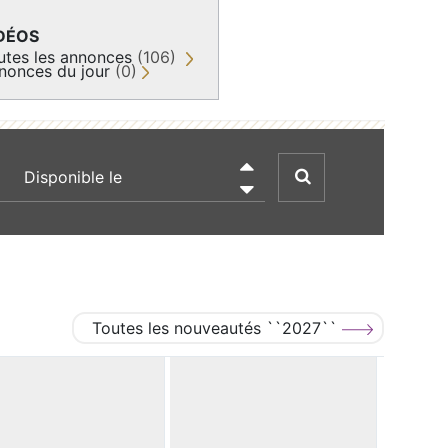
DÉOS
utes les annonces
(106)
nonces du jour
(0)
recherche par date

Toutes les nouveautés ``2027``