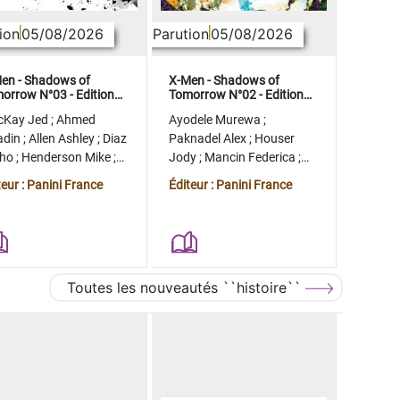
ion
05/08/2026
Parution
05/08/2026
en - Shadows of
X-Men - Shadows of
orrow N°03 - Edition
Tomorrow N°02 - Edition
lector - COMPTE FERME
collector - COMPTE FERME
cKay Jed
;
Ahmed
Ayodele Murewa
;
adin
;
Allen Ashley
;
Diaz
Paknadel Alex
;
Houser
tho
;
Henderson Mike
;
Jody
;
Mancin Federica
;
gman Ryan
Antonio Roge
;
Camagni
teur : Panini France
Éditeur : Panini France
Jacopo
Toutes les nouveautés ``histoire``