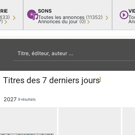
RIE
SONS
VI
433)
Toutes les annonces
(11352)
To
7)
Annonces du jour
(0)
An
recherche par mot clé
Titres des 7 derniers jours
2027
9 résultats