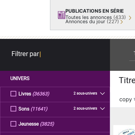
PUBLICATIONS EN SÉRIE
Toutes les annonces
(433)
Annonces du jour
(227)
re
Filtrer par
Titr
UNIVERS
Livres
(36363)
2 sous-univers
copy
Sons
(11641)
2 sous-univers
Jeunesse
(3825)