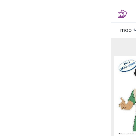
moo
1