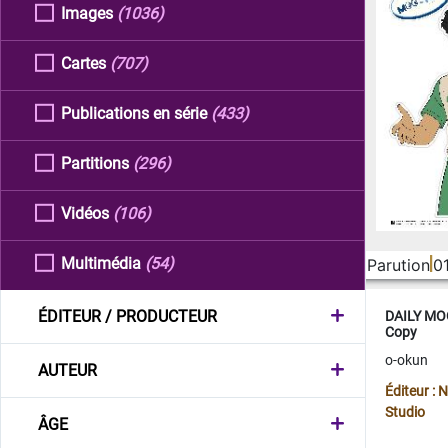
Images
(1036)
Cartes
(707)
Publications en série
(433)
Partitions
(296)
Vidéos
(106)
Multimédia
(54)
Parution
0
ÉDITEUR / PRODUCTEUR
DAILY MOO
Copy
o-okun
AUTEUR
Éditeur :
Studio
ÂGE