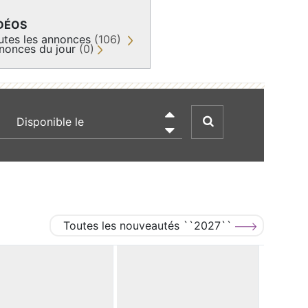
DÉOS
utes les annonces
(106)
nonces du jour
(0)
recherche par date

Toutes les nouveautés ``2027``