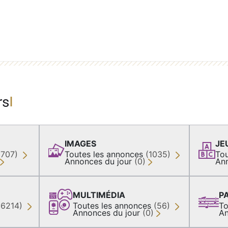
rs
IMAGES
JE
(707)
Toutes les annonces
(1035)
Tou
Annonces du jour
(0)
An
MULTIMÉDIA
P
36214)
Toutes les annonces
(56)
To
Annonces du jour
(0)
An