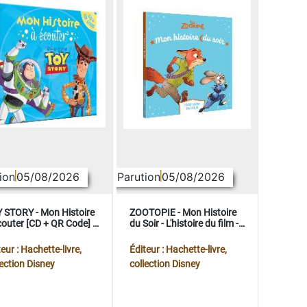
ion
05/08/2026
Parution
05/08/2026
 STORY - Mon Histoire
ZOOTOPIE - Mon Histoire
couter [CD + QR Code] -
du Soir - L'histoire du film -
ney Pixar
Disney
eur : Hachette-livre,
Éditeur : Hachette-livre,
lection Disney
collection Disney