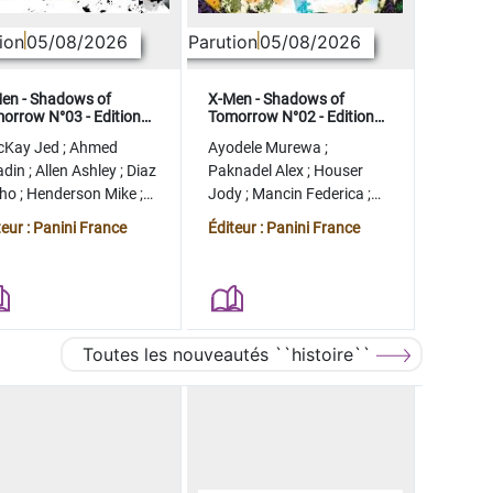
ion
05/08/2026
Parution
05/08/2026
en - Shadows of
X-Men - Shadows of
orrow N°03 - Edition
Tomorrow N°02 - Edition
lector - COMPTE FERME
collector - COMPTE FERME
cKay Jed
;
Ahmed
Ayodele Murewa
;
adin
;
Allen Ashley
;
Diaz
Paknadel Alex
;
Houser
tho
;
Henderson Mike
;
Jody
;
Mancin Federica
;
gman Ryan
Antonio Roge
;
Camagni
teur : Panini France
Éditeur : Panini France
Jacopo
Toutes les nouveautés ``histoire``