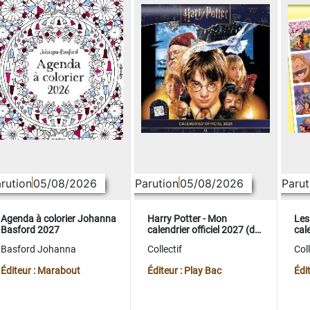
rution
05/08/2026
Parution
05/08/2026
Parut
Agenda à colorier Johanna
Harry Potter - Mon
Les
Basford 2027
calendrier officiel 2027 (de
cale
sept. 2026 à déc. 2027)
sep
Basford Johanna
Collectif
Coll
Éditeur : Marabout
Éditeur : Play Bac
Édi