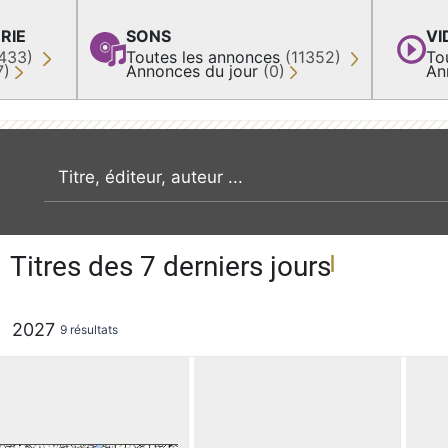
RIE
SONS
VI
433)
Toutes les annonces
(11352)
To
7)
Annonces du jour
(0)
An
recherche par mot clé
Titres des 7 derniers jours
2027
9 résultats