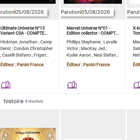
rution
05/08/2026
Parution
05/08/2026
Parut
Ultimate Universe N°13
Marvel Universe N°01 -
X-M
Variant CSA - COMPTE
Edition collector - COMPTE
Tom
FERME
FERME
col
Hickman Jonathan
;
Camp
Phillips Stephanie
;
Lavalle
Ma
Deniz
;
Condon Christopher
Victor
;
MacKay Jed
;
Sal
;
Caselli Stefano
;
Frigeri
Kuder Aaron
;
Nesi Stefano
Ne
Juan
;
Momoko Peach
;
Lopez Alvaro
Ste
Éditeur : Panini France
Éditeur : Panini France
Édi
histoire
9 résultats