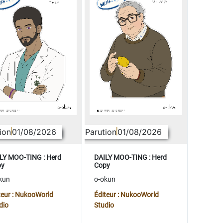
ion
01/08/2026
Parution
01/08/2026
LY MOO-TING : Herd
DAILY MOO-TING : Herd
py
Copy
kun
o-okun
teur : NukooWorld
Éditeur : NukooWorld
dio
Studio