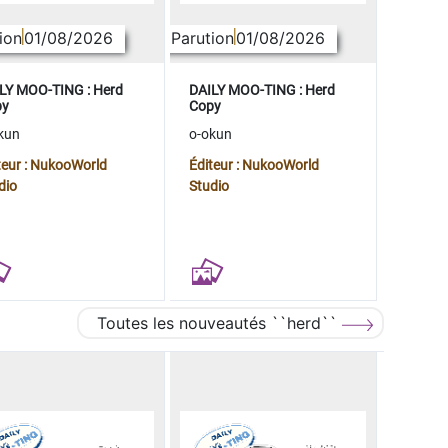
ion
01/08/2026
Parution
01/08/2026
LY MOO-TING : Herd
DAILY MOO-TING : Herd
py
Copy
kun
o-okun
teur : NukooWorld
Éditeur : NukooWorld
dio
Studio
Toutes les nouveautés ``herd``