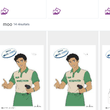
moo
14 résultats