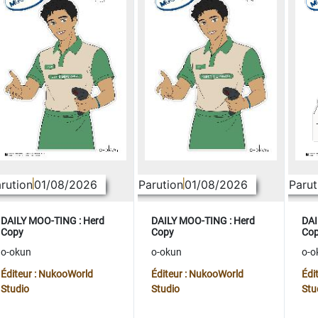
rution
01/08/2026
Parution
01/08/2026
Parut
DAILY MOO-TING : Herd
DAILY MOO-TING : Herd
DAI
Copy
Copy
Co
o-okun
o-okun
o-o
Éditeur : NukooWorld
Éditeur : NukooWorld
Édi
Studio
Studio
Stu