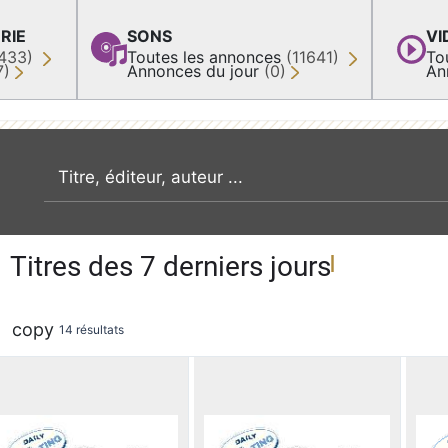
RIE
SONS
VI
433)
Toutes les annonces
(11641)
To
7)
Annonces du jour
(0)
An
recherche par mot clé
Titres des 7 derniers jours
copy
14 résultats