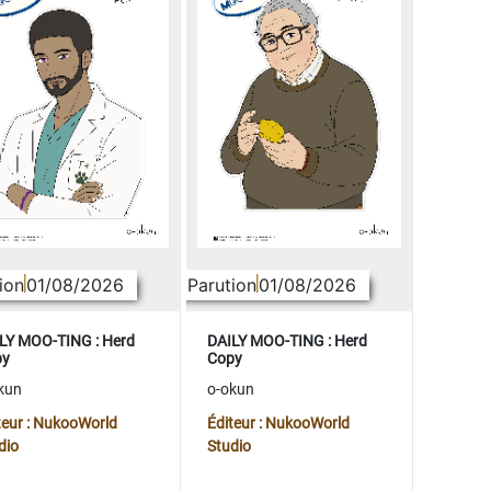
ion
01/08/2026
Parution
01/08/2026
LY MOO-TING : Herd
DAILY MOO-TING : Herd
py
Copy
kun
o-okun
teur : NukooWorld
Éditeur : NukooWorld
dio
Studio