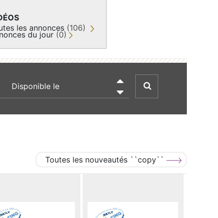
DÉOS
utes les annonces
(106)
nonces du jour
(0)
recherche par date

Toutes les nouveautés ``copy``