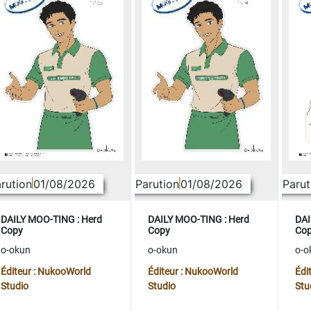
rution
01/08/2026
Parution
01/08/2026
Parut
DAILY MOO-TING : Herd
DAILY MOO-TING : Herd
DAI
Copy
Copy
Co
o-okun
o-okun
o-o
Éditeur : NukooWorld
Éditeur : NukooWorld
Édi
Studio
Studio
Stu