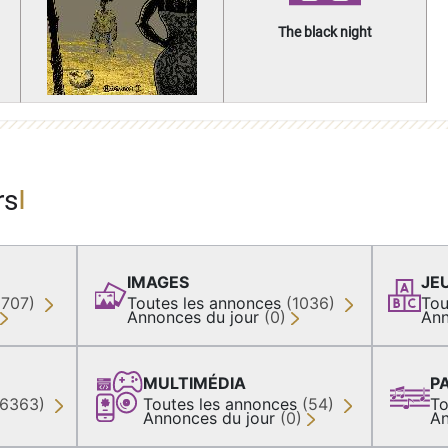
The black night
rs
IMAGES
JE
(707)
Toutes les annonces
(1036)
Tou
Annonces du jour
(0)
Ann
MULTIMÉDIA
P
36363)
Toutes les annonces
(54)
To
Annonces du jour
(0)
An