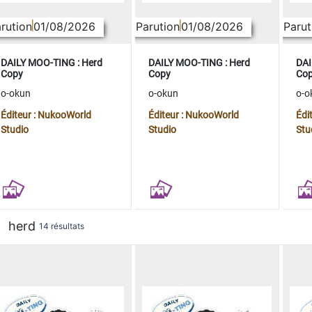
rution
01/08/2026
Parution
01/08/2026
Parut
DAILY MOO-TING : Herd
DAILY MOO-TING : Herd
DAI
Copy
Copy
Co
o-okun
o-okun
o-o
Éditeur : NukooWorld
Éditeur : NukooWorld
Édi
Studio
Studio
Stu
herd
14 résultats