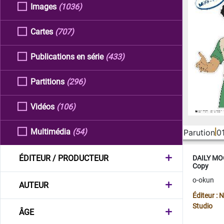
Images
(1036)
Cartes
(707)
Publications en série
(433)
Partitions
(296)
Vidéos
(106)
Multimédia
(54)
Parution
0
ÉDITEUR / PRODUCTEUR
DAILY MOO
Copy
o-okun
AUTEUR
Éditeur :
Studio
ÂGE