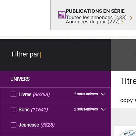
PUBLICATIONS EN SÉRIE
Toutes les annonces
(433)
Annonces du jour
(227)
re
Filtrer par
Titr
UNIVERS
Livres
(36363)
2 sous-univers
copy
Sons
(11641)
2 sous-univers
Jeunesse
(3825)