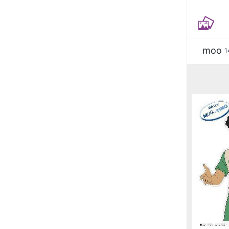
moo
1