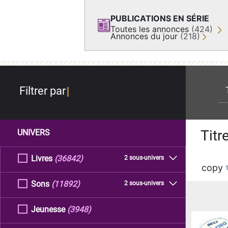
PUBLICATIONS EN SÉRIE
Toutes les annonces
(424)
Annonces du jour
(218)
re
Filtrer par
Titr
UNIVERS
Livres
(36842)
2 sous-univers
copy
Sons
(11892)
2 sous-univers
Jeunesse
(3948)