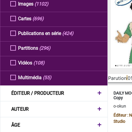
Images
(1102)
Cartes
(696)
Publications en série
(424)
Partitions
(296)
Vidéos
(108)
Multimédia
(55)
Parution
0
ÉDITEUR / PRODUCTEUR
DAILY MOO
Copy
o-okun
AUTEUR
Éditeur :
Studio
ÂGE