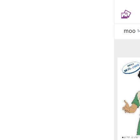
moo
1