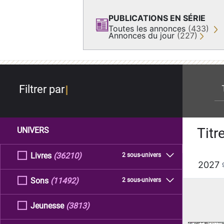
PUBLICATIONS EN SÉRIE
Toutes les annonces
(433)
Annonces du jour
(227)
re
Filtrer par
Titr
UNIVERS
Livres
(36210)
2 sous-univers
2027
Sons
(11492)
2 sous-univers
Jeunesse
(3813)