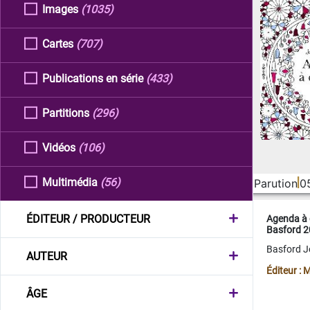
Images
(1035)
Cartes
(707)
Publications en série
(433)
Partitions
(296)
Vidéos
(106)
Multimédia
(56)
Parution
0
ÉDITEUR / PRODUCTEUR
Agenda à 
Basford 
Basford 
AUTEUR
Éditeur :
ÂGE