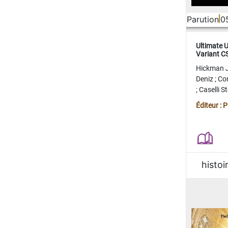
Parution
0
Ultimate 
Variant 
FERME
Hickman 
Deniz
;
Co
;
Caselli 
Juan
;
Mo
Éditeur : 
histoi