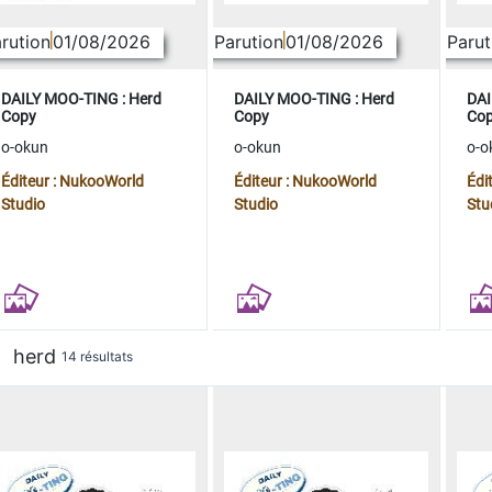
rution
01/08/2026
Parution
01/08/2026
Parut
DAILY MOO-TING : Herd
DAILY MOO-TING : Herd
DAI
Copy
Copy
Co
o-okun
o-okun
o-o
Éditeur : NukooWorld
Éditeur : NukooWorld
Édi
Studio
Studio
Stu
herd
14 résultats