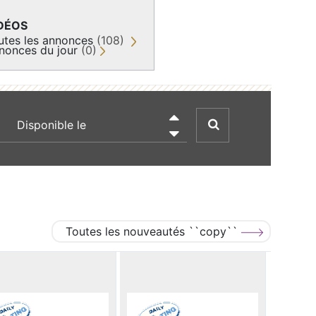
DÉOS
utes les annonces
(108)
nonces du jour
(0)
recherche par date

Toutes les nouveautés ``copy``