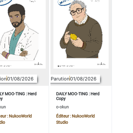
ion
01/08/2026
Parution
01/08/2026
LY MOO-TING : Herd
DAILY MOO-TING : Herd
py
Copy
kun
o-okun
teur : NukooWorld
Éditeur : NukooWorld
dio
Studio