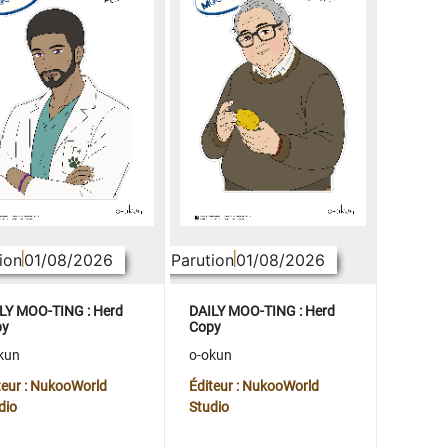
ion
01/08/2026
Parution
01/08/2026
LY MOO-TING : Herd
DAILY MOO-TING : Herd
py
Copy
kun
o-okun
teur : NukooWorld
Éditeur : NukooWorld
dio
Studio