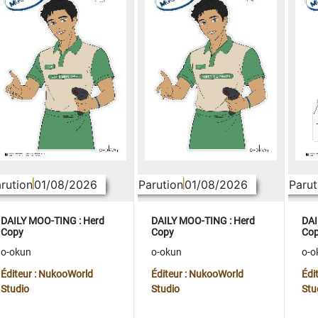
rution
01/08/2026
Parution
01/08/2026
Parut
DAILY MOO-TING : Herd
DAILY MOO-TING : Herd
DAI
Copy
Copy
Co
o-okun
o-okun
o-o
Éditeur : NukooWorld
Éditeur : NukooWorld
Édi
Studio
Studio
Stu