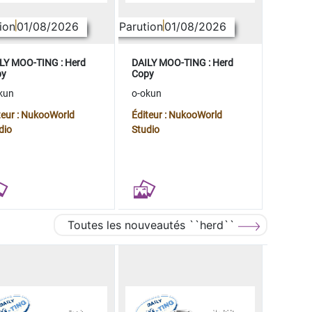
ion
01/08/2026
Parution
01/08/2026
LY MOO-TING : Herd
DAILY MOO-TING : Herd
py
Copy
kun
o-okun
teur : NukooWorld
Éditeur : NukooWorld
dio
Studio
Toutes les nouveautés ``herd``