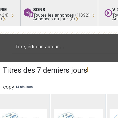
RIE
SONS
VI
424)
Toutes les annonces
(11892)
To
8)
Annonces du jour
(0)
An
recherche par mot clé
Titres des 7 derniers jours
copy
14 résultats