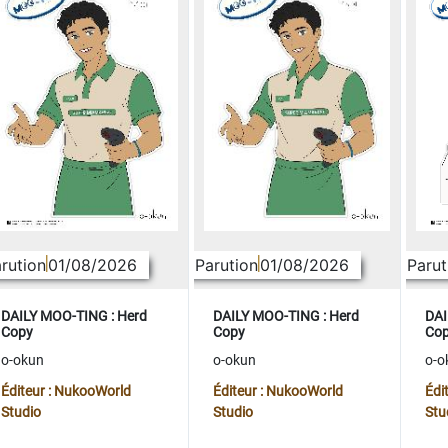
rution
01/08/2026
Parution
01/08/2026
Parut
DAILY MOO-TING : Herd
DAILY MOO-TING : Herd
DAI
Copy
Copy
Co
o-okun
o-okun
o-o
Éditeur : NukooWorld
Éditeur : NukooWorld
Édi
Studio
Studio
Stu