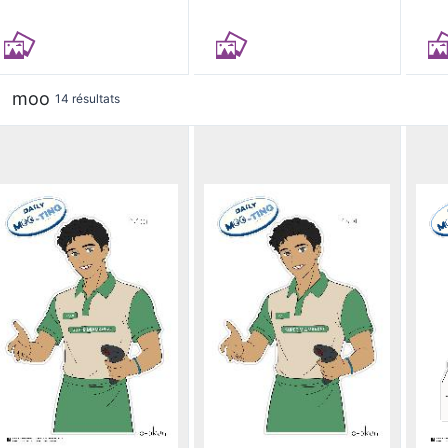
moo
14 résultats