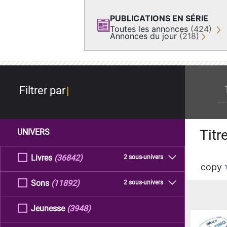
PUBLICATIONS EN SÉRIE
Toutes les annonces
(424)
Annonces du jour
(218)
re
Filtrer par
Titr
UNIVERS
Livres
(36842)
2 sous-univers
copy
Sons
(11892)
2 sous-univers
Jeunesse
(3948)