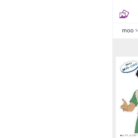
moo
1