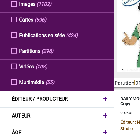
Images
(1102)
Cartes
(696)
Publications en série
(424)
Partitions
(296)
Vidéos
(108)
Multimédia
(55)
Parution
0
ÉDITEUR / PRODUCTEUR
DAILY MOO
Copy
o-okun
AUTEUR
Éditeur :
Studio
ÂGE