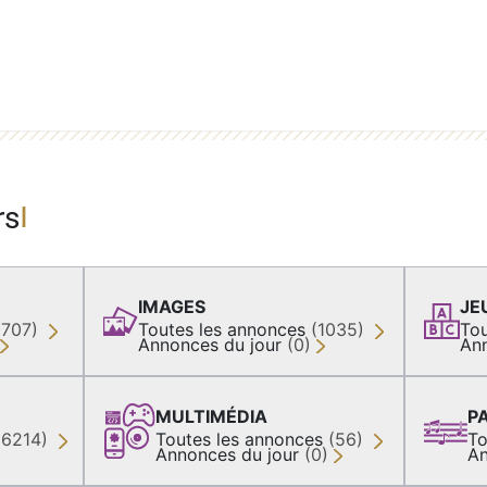
rs
IMAGES
JE
(707)
Toutes les annonces
(1035)
Tou
Annonces du jour
(0)
An
MULTIMÉDIA
P
36214)
Toutes les annonces
(56)
To
Annonces du jour
(0)
An