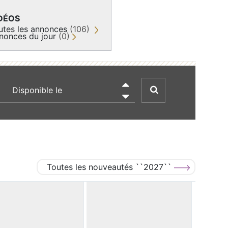
DÉOS
utes les annonces
(106)
nonces du jour
(0)
recherche par date

Toutes les nouveautés ``2027``