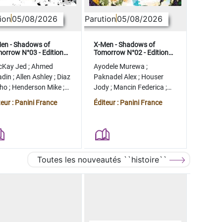
ion
05/08/2026
Parution
05/08/2026
en - Shadows of
X-Men - Shadows of
orrow N°03 - Edition
Tomorrow N°02 - Edition
lector - COMPTE FERME
collector - COMPTE FERME
cKay Jed
;
Ahmed
Ayodele Murewa
;
adin
;
Allen Ashley
;
Diaz
Paknadel Alex
;
Houser
tho
;
Henderson Mike
;
Jody
;
Mancin Federica
;
gman Ryan
Antonio Roge
;
Camagni
teur : Panini France
Éditeur : Panini France
Jacopo
Toutes les nouveautés ``histoire``