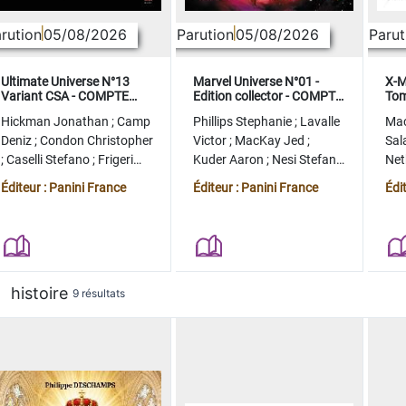
rution
05/08/2026
Parution
05/08/2026
Parut
Ultimate Universe N°13
Marvel Universe N°01 -
X-M
Variant CSA - COMPTE
Edition collector - COMPTE
Tom
FERME
FERME
col
Hickman Jonathan
;
Camp
Phillips Stephanie
;
Lavalle
Ma
Deniz
;
Condon Christopher
Victor
;
MacKay Jed
;
Sal
;
Caselli Stefano
;
Frigeri
Kuder Aaron
;
Nesi Stefano
Ne
Juan
;
Momoko Peach
;
Lopez Alvaro
Ste
Éditeur : Panini France
Éditeur : Panini France
Édi
histoire
9 résultats