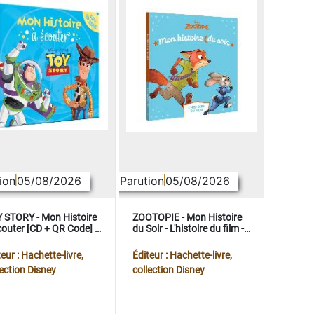
ion
05/08/2026
Parution
05/08/2026
 STORY - Mon Histoire
ZOOTOPIE - Mon Histoire
couter [CD + QR Code] -
du Soir - L'histoire du film -
ney Pixar
Disney
eur : Hachette-livre,
Éditeur : Hachette-livre,
lection Disney
collection Disney