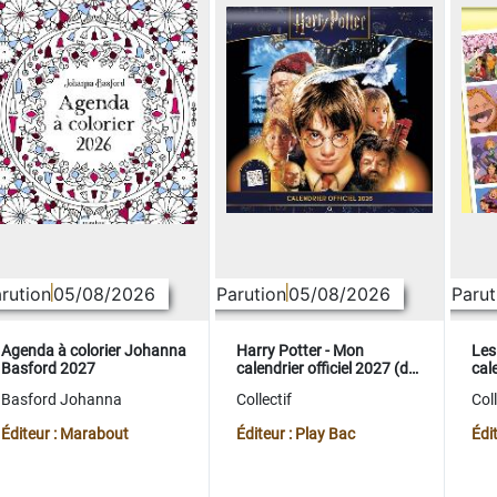
rution
05/08/2026
Parution
05/08/2026
Parut
Agenda à colorier Johanna
Harry Potter - Mon
Les
Basford 2027
calendrier officiel 2027 (de
cale
sept. 2026 à déc. 2027)
sep
Basford Johanna
Collectif
Coll
Éditeur : Marabout
Éditeur : Play Bac
Édi