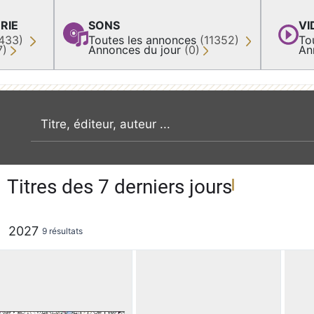
RIE
SONS
VI
433)
Toutes les annonces
(11352)
To
7)
Annonces du jour
(0)
An
recherche par mot clé
Titres des 7 derniers jours
2027
9 résultats