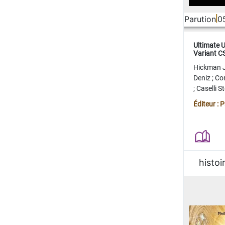
Parution
0
Ultimate 
Variant 
FERME
Hickman 
Deniz
;
Co
;
Caselli 
Juan
;
Mo
Éditeur : 
histoi