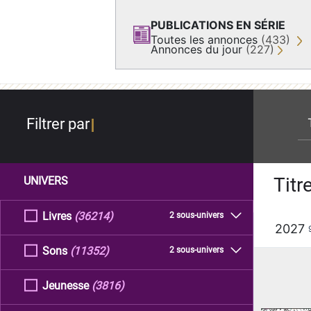
PUBLICATIONS EN SÉRIE
Toutes les annonces
(433)
Annonces du jour
(227)
re
Filtrer par
Titr
UNIVERS
Livres
(36214)
2 sous-univers
2027
Sons
(11352)
2 sous-univers
Jeunesse
(3816)