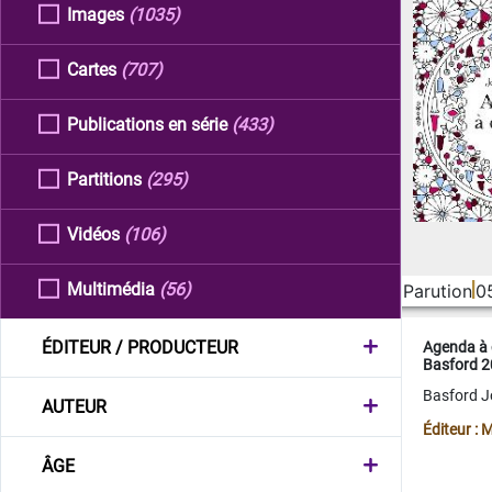
Images
(1035)
Cartes
(707)
Publications en série
(433)
Partitions
(295)
Vidéos
(106)
Multimédia
(56)
Parution
0
ÉDITEUR / PRODUCTEUR
Agenda à 
Basford 
Basford 
AUTEUR
Éditeur :
ÂGE