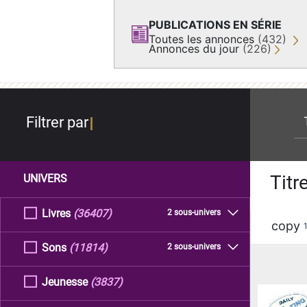
PUBLICATIONS EN SÉRIE
Toutes les annonces
(432)
Annonces du jour
(226)
re
Filtrer par
Titr
UNIVERS
Livres
(36407)
2 sous-univers
copy
Sons
(11814)
2 sous-univers
Jeunesse
(3837)