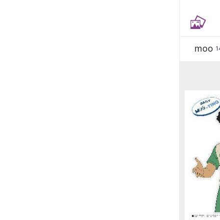
moo
1