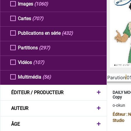
Images
(1060)
Cartes
(707)
Publications en série
(432)
Partitions
(297)
Vidéos
(107)
Multimédia
(56)
Parution
0
ÉDITEUR / PRODUCTEUR
DAILY MOO
Copy
o-okun
AUTEUR
Éditeur :
Studio
ÂGE