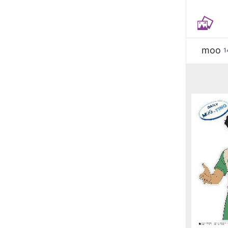
moo
1