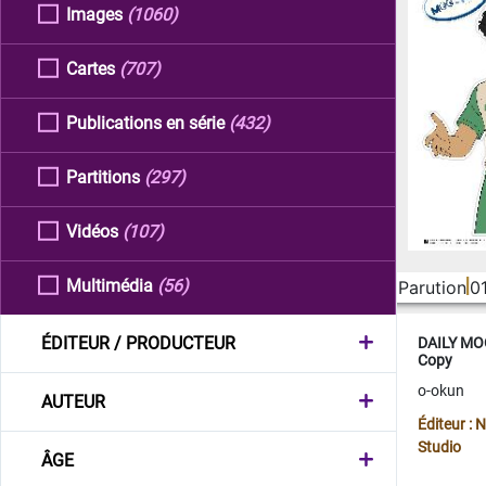
Images
(1060)
Cartes
(707)
Publications en série
(432)
Partitions
(297)
Vidéos
(107)
Multimédia
(56)
Parution
0
ÉDITEUR / PRODUCTEUR
DAILY MOO
Copy
o-okun
AUTEUR
Éditeur :
Studio
ÂGE