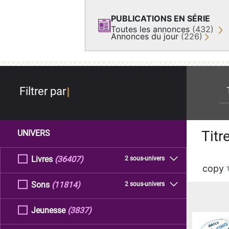
PUBLICATIONS EN SÉRIE
Toutes les annonces
(432)
Annonces du jour
(226)
re
Filtrer par
Titr
UNIVERS
Livres
(36407)
2 sous-univers
copy
Sons
(11814)
2 sous-univers
Jeunesse
(3837)