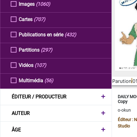
Images
(1060)
Cartes
(707)
Publications en série
(432)
Partitions
(297)
Vidéos
(107)
Multimédia
(56)
Parution
0
ÉDITEUR / PRODUCTEUR
DAILY MOO
Copy
o-okun
AUTEUR
Éditeur :
Studio
ÂGE