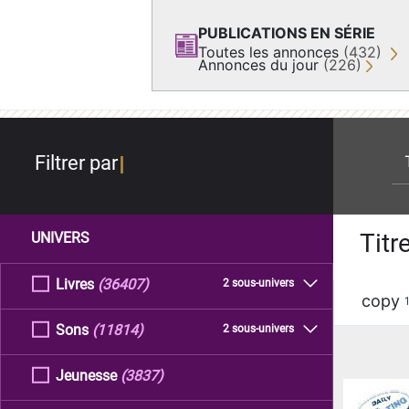
PUBLICATIONS EN SÉRIE
Toutes les annonces
(432)
Annonces du jour
(226)
re
Filtrer par
Titr
UNIVERS
Livres
(36407)
2 sous-univers
copy
Sons
(11814)
2 sous-univers
Jeunesse
(3837)