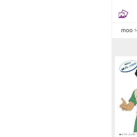
moo
1