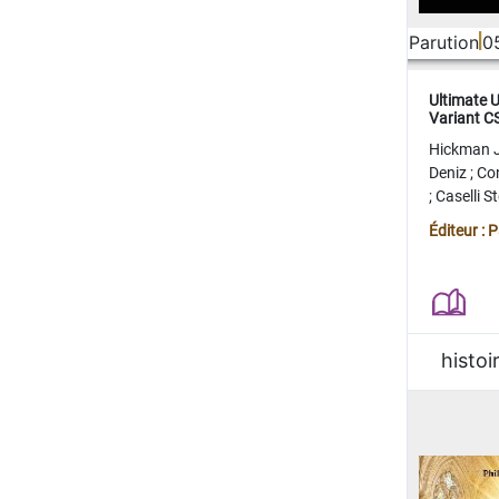
Parution
0
Ultimate 
Variant 
FERME
Hickman 
Deniz
;
Co
;
Caselli 
Juan
;
Mo
Éditeur : 
histoi