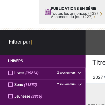
PUBLICATIONS EN SÉRIE
Toutes les annonces
(433)
Annonces du jour
(227)
re
Filtrer par
Titr
UNIVERS
Livres
(36214)
2 sous-univers
2027
Sons
(11352)
2 sous-univers
Jeunesse
(3816)