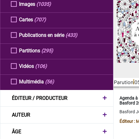
Images
(1035)
Cartes
(707)
Publications en série
(433)
Partitions
(295)
Vidéos
(106)
Multimédia
(56)
Parution
0
ÉDITEUR / PRODUCTEUR
Agenda à 
Basford 
Basford 
AUTEUR
Éditeur :
ÂGE