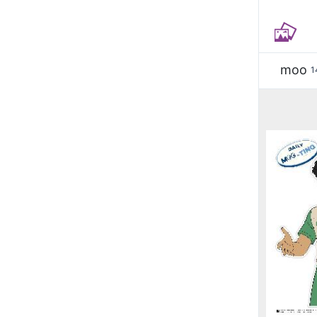
moo
1