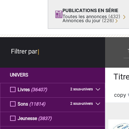
PUBLICATIONS EN SÉRIE
Toutes les annonces
(432)
Annonces du jour
(226)
re
Filtrer par
Titr
UNIVERS
Livres
(36407)
2 sous-univers
copy
Sons
(11814)
2 sous-univers
Jeunesse
(3837)