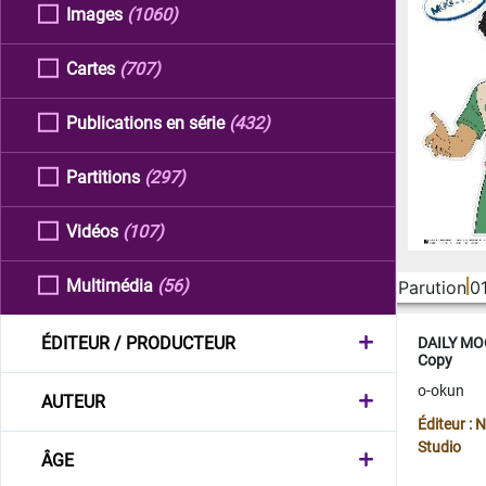
Images
(1060)
Cartes
(707)
Publications en série
(432)
Partitions
(297)
Vidéos
(107)
Multimédia
(56)
Parution
0
ÉDITEUR / PRODUCTEUR
DAILY MOO
Copy
o-okun
AUTEUR
Éditeur :
Studio
ÂGE