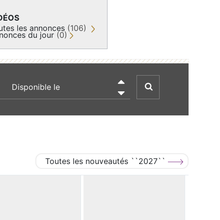
DÉOS
utes les annonces
(106)
nonces du jour
(0)
recherche par date

Toutes les nouveautés ``2027``