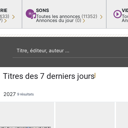
RIE
SONS
VI
433)
Toutes les annonces
(11352)
To
7)
Annonces du jour
(0)
An
recherche par mot clé
Titres des 7 derniers jours
2027
9 résultats