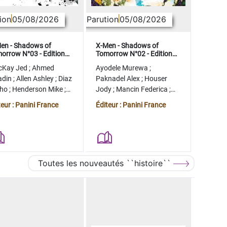
ion
05/08/2026
Parution
05/08/2026
en - Shadows of
X-Men - Shadows of
orrow N°03 - Edition
Tomorrow N°02 - Edition
lector - COMPTE FERME
collector - COMPTE FERME
cKay Jed
;
Ahmed
Ayodele Murewa
;
adin
;
Allen Ashley
;
Diaz
Paknadel Alex
;
Houser
tho
;
Henderson Mike
;
Jody
;
Mancin Federica
;
gman Ryan
Antonio Roge
;
Camagni
teur : Panini France
Éditeur : Panini France
Jacopo
Toutes les nouveautés ``histoire``