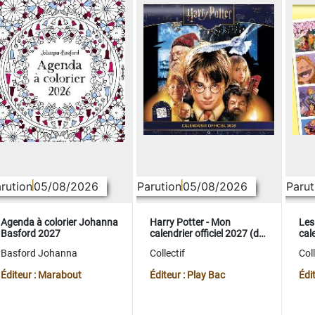
rution
05/08/2026
Parution
05/08/2026
Parut
Agenda à colorier Johanna
Harry Potter - Mon
Les
Basford 2027
calendrier officiel 2027 (de
cale
sept. 2026 à déc. 2027)
sep
Basford Johanna
Collectif
Coll
Éditeur : Marabout
Éditeur : Play Bac
Édi