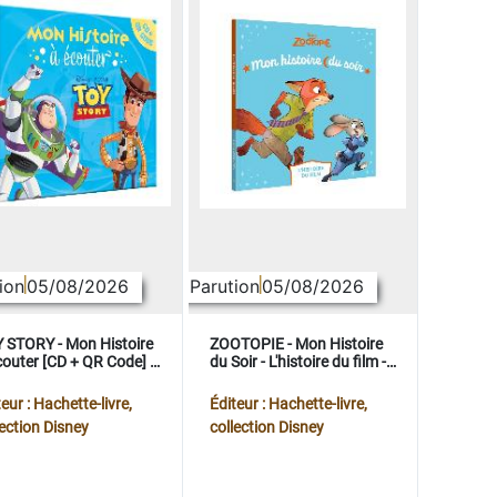
ion
05/08/2026
Parution
05/08/2026
 STORY - Mon Histoire
ZOOTOPIE - Mon Histoire
couter [CD + QR Code] -
du Soir - L'histoire du film -
ney Pixar
Disney
eur : Hachette-livre,
Éditeur : Hachette-livre,
lection Disney
collection Disney