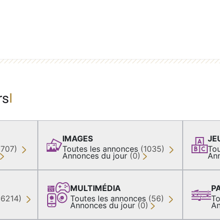
rs
IMAGES
JE
(707)
Toutes les annonces
(1035)
Tou
Annonces du jour
(0)
An
MULTIMÉDIA
P
36214)
Toutes les annonces
(56)
To
Annonces du jour
(0)
An