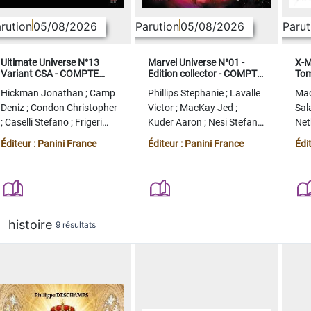
rution
05/08/2026
Parution
05/08/2026
Parut
Ultimate Universe N°13
Marvel Universe N°01 -
X-M
Variant CSA - COMPTE
Edition collector - COMPTE
Tom
FERME
FERME
col
Hickman Jonathan
;
Camp
Phillips Stephanie
;
Lavalle
Ma
Deniz
;
Condon Christopher
Victor
;
MacKay Jed
;
Sal
;
Caselli Stefano
;
Frigeri
Kuder Aaron
;
Nesi Stefano
Ne
Juan
;
Momoko Peach
;
Lopez Alvaro
Ste
Éditeur : Panini France
Éditeur : Panini France
Édi
histoire
9 résultats