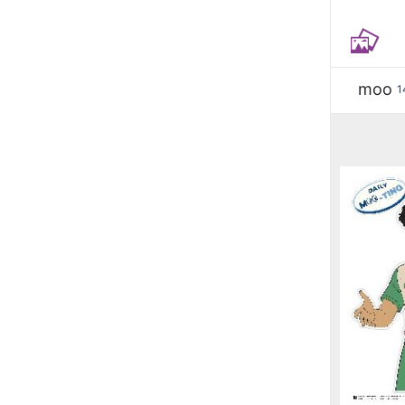
moo
1