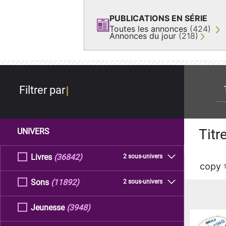
PUBLICATIONS EN SÉRIE
Toutes les annonces
(424)
Annonces du jour
(218)
re
Filtrer par
Titr
UNIVERS
Livres
(36842)
2 sous-univers
copy
Sons
(11892)
2 sous-univers
Jeunesse
(3948)