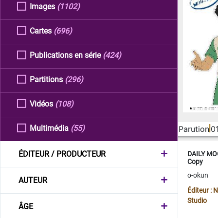
Images
(1102)
Cartes
(696)
Publications en série
(424)
Partitions
(296)
Vidéos
(108)
Multimédia
(55)
Parution
0
ÉDITEUR / PRODUCTEUR
DAILY MOO
Copy
o-okun
AUTEUR
Éditeur :
Studio
ÂGE