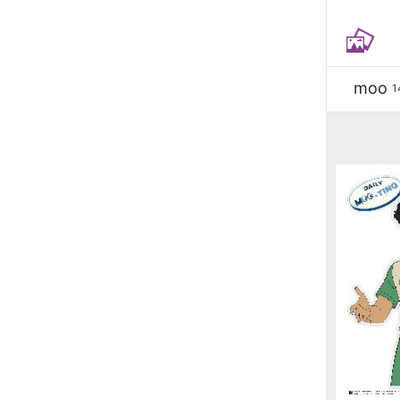
moo
1