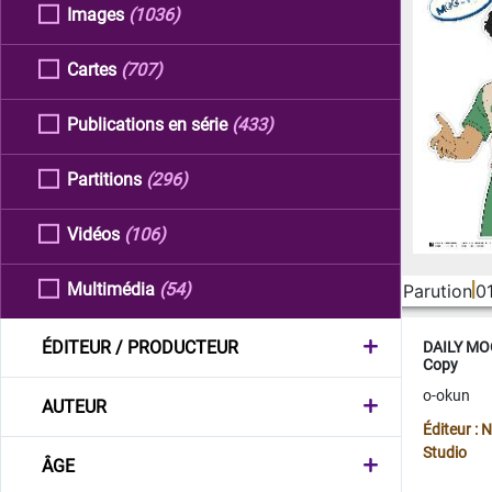
Images
(1036)
Cartes
(707)
Publications en série
(433)
Partitions
(296)
Vidéos
(106)
Multimédia
(54)
Parution
0
ÉDITEUR / PRODUCTEUR
DAILY MOO
Copy
o-okun
AUTEUR
Éditeur :
Studio
ÂGE