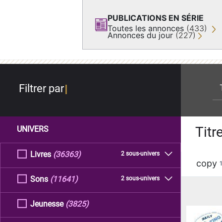
PUBLICATIONS EN SÉRIE
Toutes les annonces
(433)
Annonces du jour
(227)
re
Filtrer par
Titr
UNIVERS
Livres
(36363)
2 sous-univers
copy
Sons
(11641)
2 sous-univers
Jeunesse
(3825)