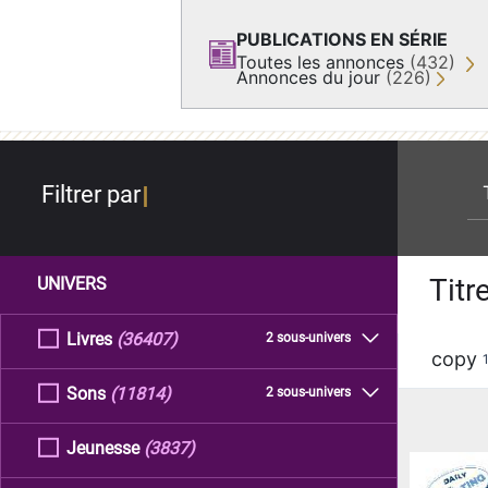
PUBLICATIONS EN SÉRIE
Toutes les annonces
(432)
Annonces du jour
(226)
re
Filtrer par
Titr
UNIVERS
Livres
(36407)
2 sous-univers
copy
Sons
(11814)
2 sous-univers
Jeunesse
(3837)