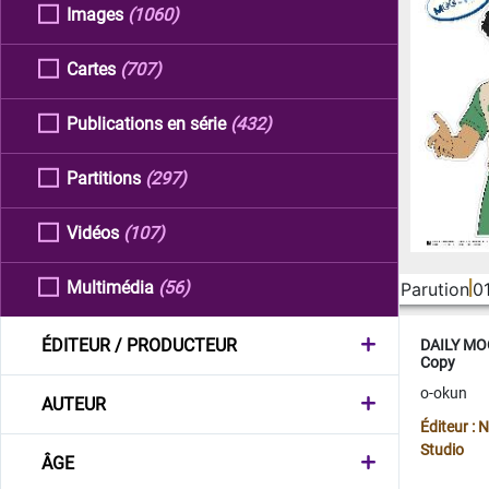
Images
(1060)
Cartes
(707)
Publications en série
(432)
Partitions
(297)
Vidéos
(107)
Multimédia
(56)
Parution
0
ÉDITEUR / PRODUCTEUR
DAILY MOO
Copy
o-okun
AUTEUR
Éditeur :
Studio
ÂGE