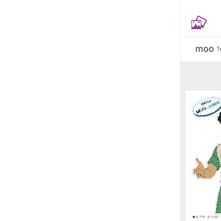
moo
1