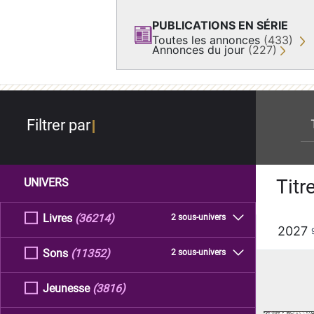
PUBLICATIONS EN SÉRIE
Toutes les annonces
(433)
Annonces du jour
(227)
re
Filtrer par
Titr
UNIVERS
Livres
(36214)
2 sous-univers
2027
Sons
(11352)
2 sous-univers
Jeunesse
(3816)