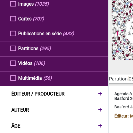
Images
(1035)
Cartes
(707)
Publications en série
(433)
Partitions
(295)
Vidéos
(106)
Multimédia
(56)
Parution
0
ÉDITEUR / PRODUCTEUR
Agenda à 
Basford 
Basford 
AUTEUR
Éditeur :
ÂGE