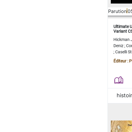
Parution
0
Ultimate 
Variant 
FERME
Hickman 
Deniz
;
Co
;
Caselli 
Juan
;
Mo
Éditeur : 
histoi