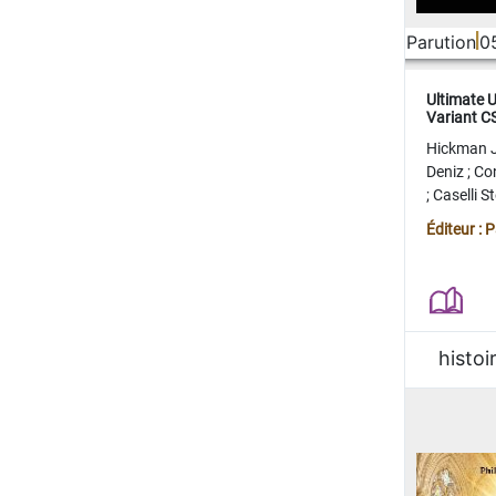
Parution
0
Ultimate 
Variant 
FERME
Hickman 
Deniz
;
Co
;
Caselli 
Juan
;
Mo
Éditeur : 
histoi