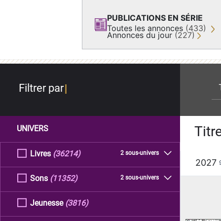
PUBLICATIONS EN SÉRIE
Toutes les annonces
(433)
Annonces du jour
(227)
re
Filtrer par
Titr
UNIVERS
Livres
(36214)
2 sous-univers
2027
Sons
(11352)
2 sous-univers
Jeunesse
(3816)