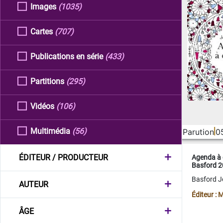
Images
(1035)
Cartes
(707)
Publications en série
(433)
Partitions
(295)
Vidéos
(106)
Multimédia
(56)
Parution
0
ÉDITEUR / PRODUCTEUR
Agenda à 
Basford 
Basford 
AUTEUR
Éditeur :
ÂGE