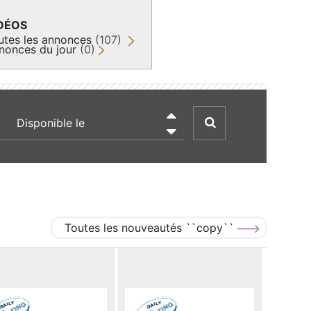
DÉOS
utes les annonces
(107)
nonces du jour
(0)
recherche par date

Toutes les nouveautés ``copy``