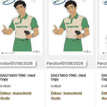
rution
01/08/2026
Parution
01/08/2026
Parut
DAILY MOO-TING : Herd
DAILY MOO-TING : Herd
DAI
Copy
Copy
Co
o-okun
o-okun
o-o
Éditeur : NukooWorld
Éditeur : NukooWorld
Édi
Studio
Studio
Stu