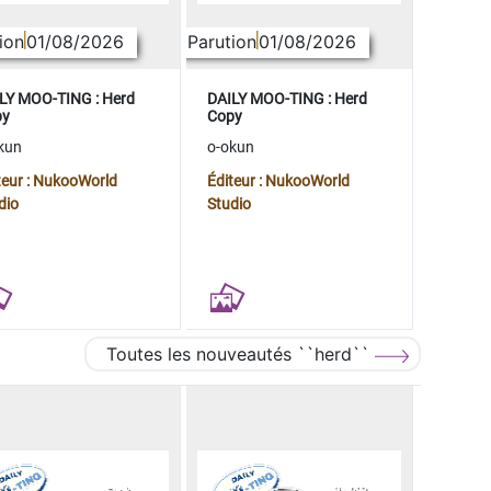
ion
01/08/2026
Parution
01/08/2026
LY MOO-TING : Herd
DAILY MOO-TING : Herd
py
Copy
kun
o-okun
teur : NukooWorld
Éditeur : NukooWorld
dio
Studio
Toutes les nouveautés ``herd``