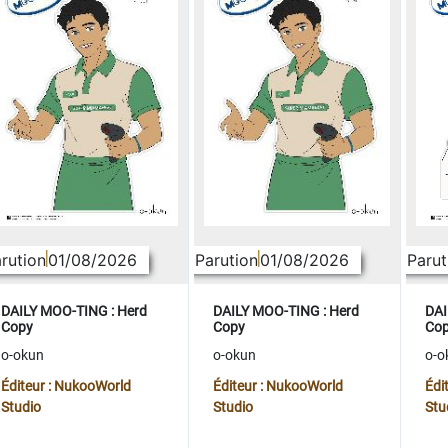
rution
01/08/2026
Parution
01/08/2026
Parut
DAILY MOO-TING : Herd
DAILY MOO-TING : Herd
DAI
Copy
Copy
Co
o-okun
o-okun
o-o
Éditeur : NukooWorld
Éditeur : NukooWorld
Édi
Studio
Studio
Stu