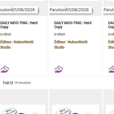
rution
01/08/2026
Parution
01/08/2026
Parut
DAILY MOO-TING : Herd
DAILY MOO-TING : Herd
DAI
Copy
Copy
Co
o-okun
o-okun
o-o
Éditeur : NukooWorld
Éditeur : NukooWorld
Édi
Studio
Studio
Stu
herd
14 résultats