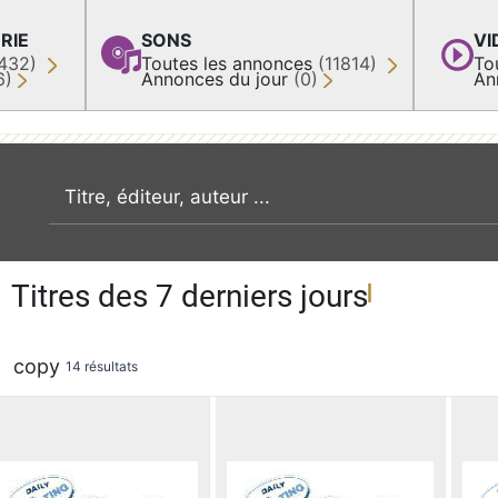
RIE
SONS
VI
432)
Toutes les annonces
(11814)
To
6)
Annonces du jour
(0)
An
recherche par mot clé
Titres des 7 derniers jours
copy
14 résultats