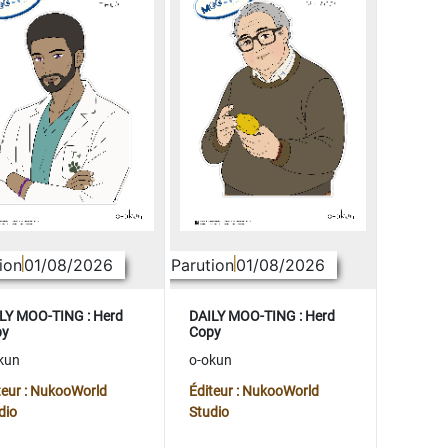
ion
01/08/2026
Parution
01/08/2026
LY MOO-TING : Herd
DAILY MOO-TING : Herd
py
Copy
kun
o-okun
teur : NukooWorld
Éditeur : NukooWorld
dio
Studio