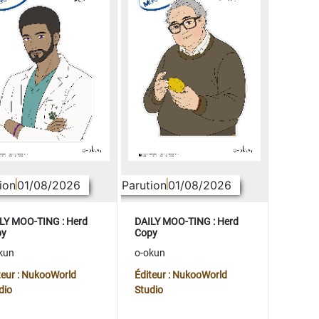
ion
01/08/2026
Parution
01/08/2026
LY MOO-TING : Herd
DAILY MOO-TING : Herd
py
Copy
kun
o-okun
teur : NukooWorld
Éditeur : NukooWorld
dio
Studio