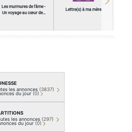
Next
Les murmures de l'âme -
Lettre(s) à ma mère
Un voyage au cœur des
questions qui façonnent
une vie
UNESSE
tes les annonces
(3837)
onces du jour
(0)
ARTITIONS
utes les annonces
(297)
nonces du jour
(0)