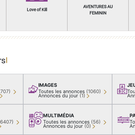
AVENTURES AU
Love of Kill
FEMININ
rs
IMAGES
JE
(707)
Toutes les annonces
(1060)
Tou
Annonces du jour
(1)
Ann
MULTIMÉDIA
P
36407)
Toutes les annonces
(56)
To
Annonces du jour
(0)
An