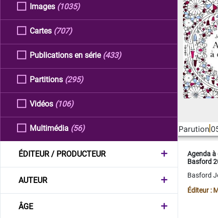
Images
(1035)
Cartes
(707)
Publications en série
(433)
Partitions
(295)
Vidéos
(106)
Multimédia
(56)
Parution
0
ÉDITEUR / PRODUCTEUR
Agenda à 
Basford 
Basford 
AUTEUR
Éditeur :
ÂGE