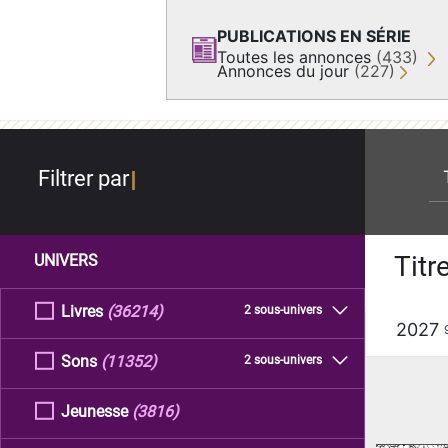
PUBLICATIONS EN SÉRIE
Toutes les annonces
(433)
Annonces du jour
(227)
re
Filtrer par
Titr
UNIVERS
Livres
(36214)
2 sous-univers
2027
Sons
(11352)
2 sous-univers
Jeunesse
(3816)