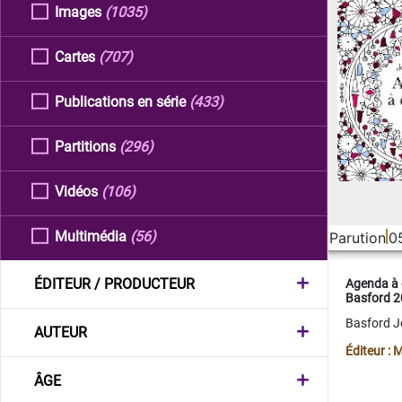
Images
(1035)
Cartes
(707)
Publications en série
(433)
Partitions
(296)
Vidéos
(106)
Multimédia
(56)
Parution
0
ÉDITEUR / PRODUCTEUR
Agenda à 
Basford 
Basford 
AUTEUR
Éditeur :
ÂGE