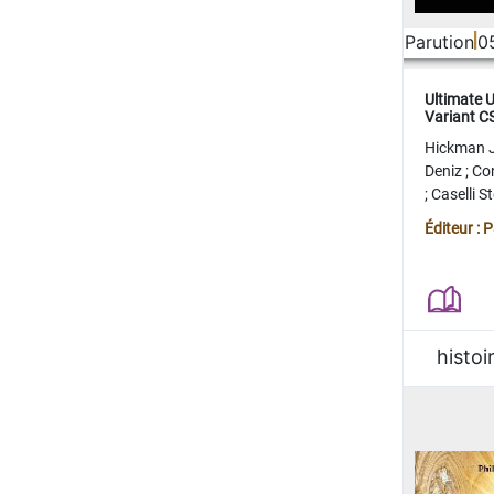
Parution
0
Ultimate 
Variant 
FERME
Hickman 
Deniz
;
Co
;
Caselli 
Juan
;
Mo
Éditeur : 
histoi