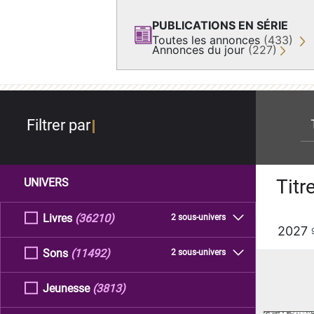
PUBLICATIONS EN SÉRIE
Toutes les annonces
(433)
Annonces du jour
(227)
re
Filtrer par
Titr
UNIVERS
Livres
(36210)
2 sous-univers
2027
Sons
(11492)
2 sous-univers
Jeunesse
(3813)