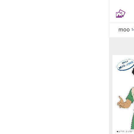
moo
1