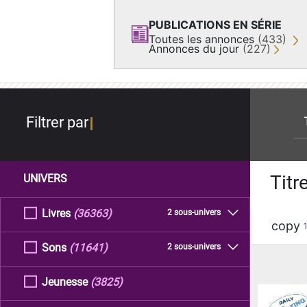
PUBLICATIONS EN SÉRIE
Toutes les annonces
(433)
Annonces du jour
(227)
re
Filtrer par
Titr
UNIVERS
Livres
(36363)
2 sous-univers
copy
Sons
(11641)
2 sous-univers
Jeunesse
(3825)