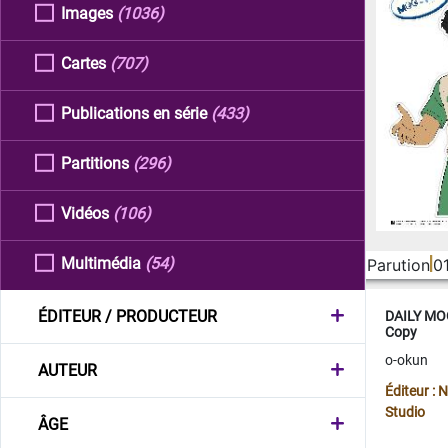
Images
(1036)
Cartes
(707)
Publications en série
(433)
Partitions
(296)
Vidéos
(106)
Multimédia
(54)
Parution
0
ÉDITEUR / PRODUCTEUR
DAILY MOO
Copy
o-okun
AUTEUR
Éditeur :
Studio
ÂGE