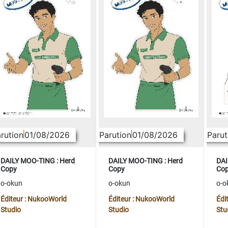
rution
01/08/2026
Parution
01/08/2026
Parut
DAILY MOO-TING : Herd
DAILY MOO-TING : Herd
DAI
Copy
Copy
Co
o-okun
o-okun
o-o
Éditeur : NukooWorld
Éditeur : NukooWorld
Édi
Studio
Studio
Stu