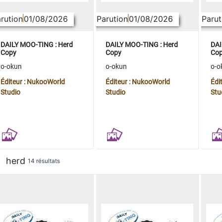
rution
01/08/2026
Parution
01/08/2026
Parut
DAILY MOO-TING : Herd
DAILY MOO-TING : Herd
DAI
Copy
Copy
Co
o-okun
o-okun
o-o
Éditeur : NukooWorld
Éditeur : NukooWorld
Édi
Studio
Studio
Stu
herd
14 résultats