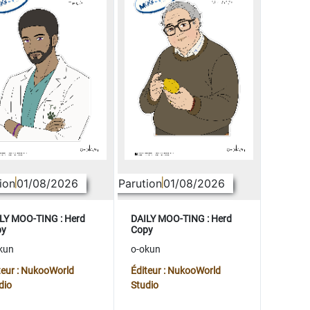
ion
01/08/2026
Parution
01/08/2026
LY MOO-TING : Herd
DAILY MOO-TING : Herd
py
Copy
kun
o-okun
teur : NukooWorld
Éditeur : NukooWorld
dio
Studio