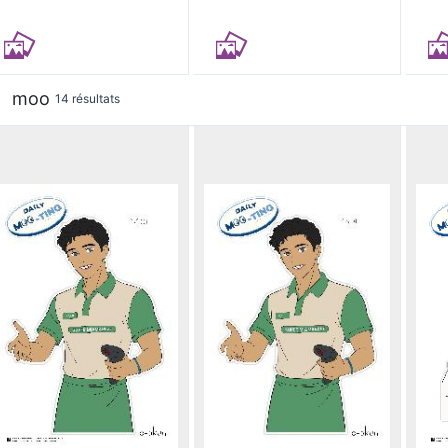
moo
14 résultats