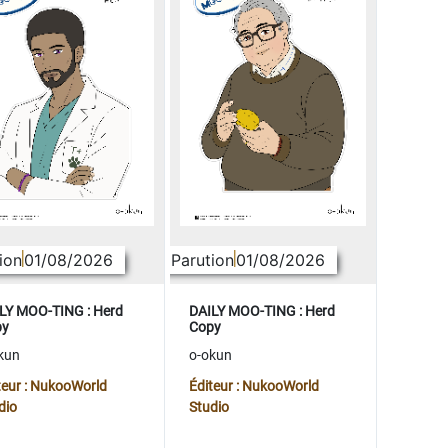
ion
01/08/2026
Parution
01/08/2026
LY MOO-TING : Herd
DAILY MOO-TING : Herd
py
Copy
kun
o-okun
teur : NukooWorld
Éditeur : NukooWorld
dio
Studio