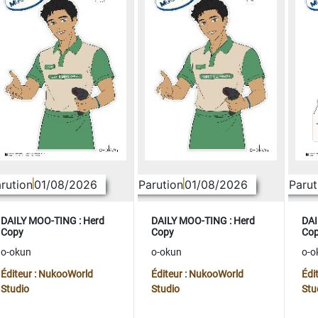
rution
01/08/2026
Parution
01/08/2026
Parut
DAILY MOO-TING : Herd
DAILY MOO-TING : Herd
DAI
Copy
Copy
Co
o-okun
o-okun
o-o
Éditeur : NukooWorld
Éditeur : NukooWorld
Édi
Studio
Studio
Stu