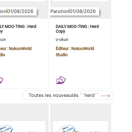
ion
01/08/2026
Parution
01/08/2026
LY MOO-TING : Herd
DAILY MOO-TING : Herd
py
Copy
kun
o-okun
teur : NukooWorld
Éditeur : NukooWorld
dio
Studio
Toutes les nouveautés ``herd``