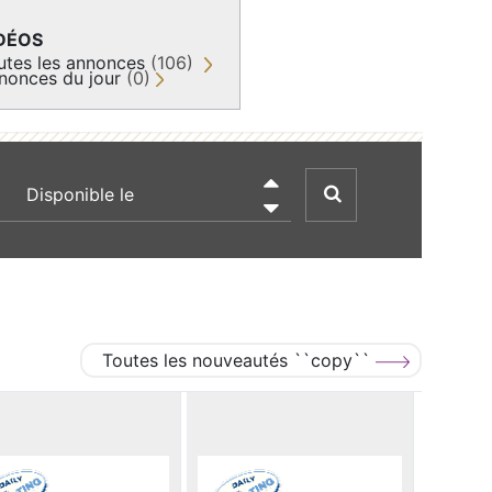
DÉOS
utes les annonces
(106)
nonces du jour
(0)
recherche par date

Toutes les nouveautés ``copy``