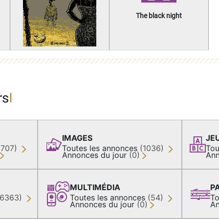
The black night
rs
IMAGES
JE
(707)
Toutes les annonces
(1036)
Tou
Annonces du jour
(0)
Ann
MULTIMÉDIA
P
36363)
Toutes les annonces
(54)
To
Annonces du jour
(0)
An