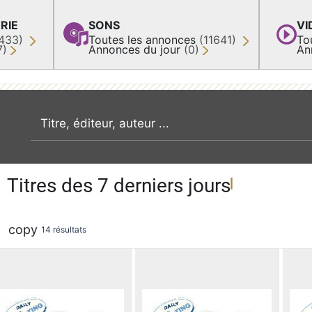
RIE
SONS
VI
433)
Toutes les annonces
(11641)
To
7)
Annonces du jour
(0)
An
recherche par mot clé
Titres des 7 derniers jours
copy
14 résultats