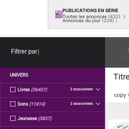
PUBLICATIONS EN SÉRIE
Toutes les annonces
(432)
Annonces du jour
(226)
re
Filtrer par
Titr
UNIVERS
Livres
(36407)
2 sous-univers
copy
Sons
(11814)
2 sous-univers
Jeunesse
(3837)