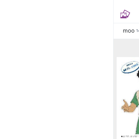
moo
1