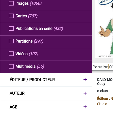
Images
(1060)
Cartes
(707)
Publications en série
(432)
Partitions
(297)
Vidéos
(107)
Multimédia
(56)
Parution
0
ÉDITEUR / PRODUCTEUR
DAILY MOO
Copy
o-okun
AUTEUR
Éditeur :
Studio
ÂGE