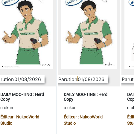
rution
01/08/2026
Parution
01/08/2026
Parut
DAILY MOO-TING : Herd
DAILY MOO-TING : Herd
DAI
Copy
Copy
Co
o-okun
o-okun
o-o
Éditeur : NukooWorld
Éditeur : NukooWorld
Édi
Studio
Studio
Stu