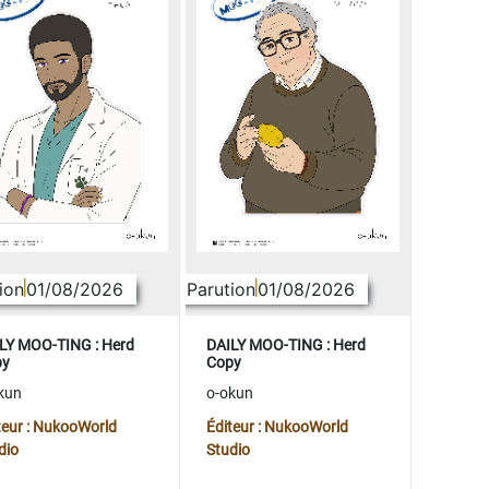
ion
01/08/2026
Parution
01/08/2026
LY MOO-TING : Herd
DAILY MOO-TING : Herd
py
Copy
kun
o-okun
teur : NukooWorld
Éditeur : NukooWorld
dio
Studio