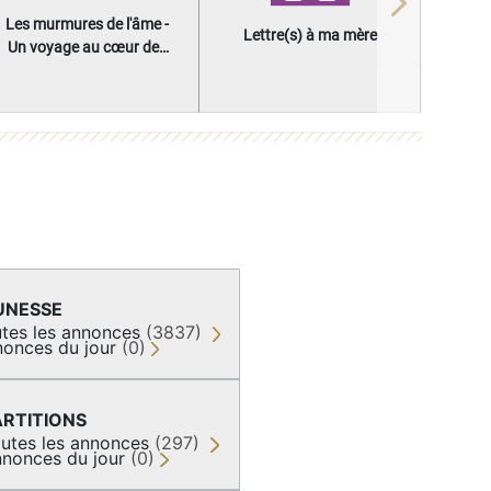
Next
Les murmures de l'âme -
Lettre(s) à ma mère
Un voyage au cœur des
questions qui façonnent
une vie
UNESSE
tes les annonces
(3837)
onces du jour
(0)
ARTITIONS
utes les annonces
(297)
nonces du jour
(0)