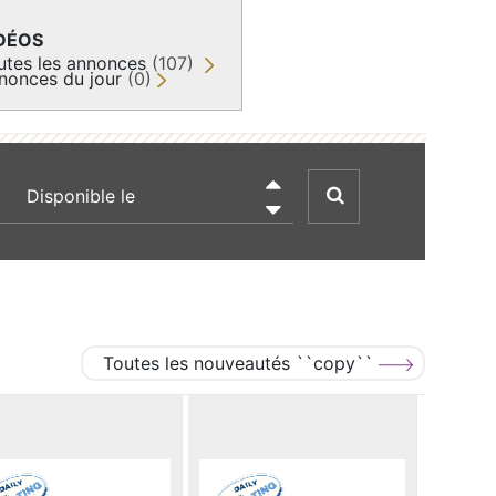
DÉOS
utes les annonces
(107)
nonces du jour
(0)
recherche par date

Toutes les nouveautés ``copy``