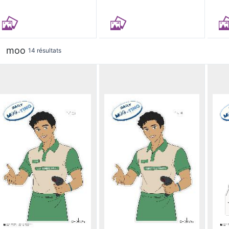
moo
14 résultats