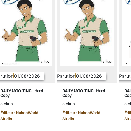
rution
01/08/2026
Parution
01/08/2026
Parut
DAILY MOO-TING : Herd
DAILY MOO-TING : Herd
DAI
Copy
Copy
Co
o-okun
o-okun
o-o
Éditeur : NukooWorld
Éditeur : NukooWorld
Édi
Studio
Studio
Stu