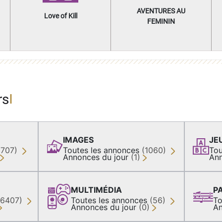
AVENTURES AU
Love of Kill
FEMININ
rs
IMAGES
JE
(707)
Toutes les annonces
(1060)
Tou
Annonces du jour
(1)
Ann
MULTIMÉDIA
P
36407)
Toutes les annonces
(56)
To
Annonces du jour
(0)
An