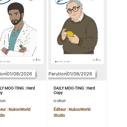
ion
01/08/2026
Parution
01/08/2026
LY MOO-TING : Herd
DAILY MOO-TING : Herd
py
Copy
kun
o-okun
teur : NukooWorld
Éditeur : NukooWorld
dio
Studio