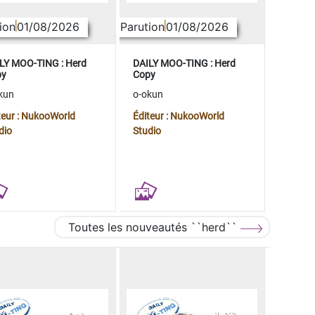
ion
01/08/2026
Parution
01/08/2026
LY MOO-TING : Herd
DAILY MOO-TING : Herd
py
Copy
kun
o-okun
teur : NukooWorld
Éditeur : NukooWorld
dio
Studio
Toutes les nouveautés ``herd``