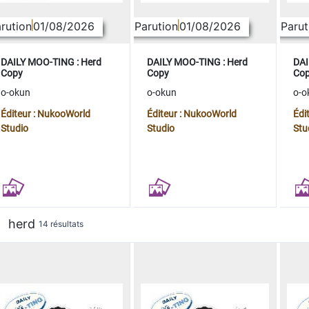
rution
01/08/2026
Parution
01/08/2026
Parut
DAILY MOO-TING : Herd
DAILY MOO-TING : Herd
DAI
Copy
Copy
Co
o-okun
o-okun
o-o
Éditeur : NukooWorld
Éditeur : NukooWorld
Édi
Studio
Studio
Stu
herd
14 résultats