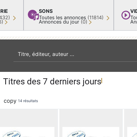
RIE
SONS
VI
432)
Toutes les annonces
(11814)
To
6)
Annonces du jour
(0)
An
recherche par mot clé
Titres des 7 derniers jours
copy
14 résultats