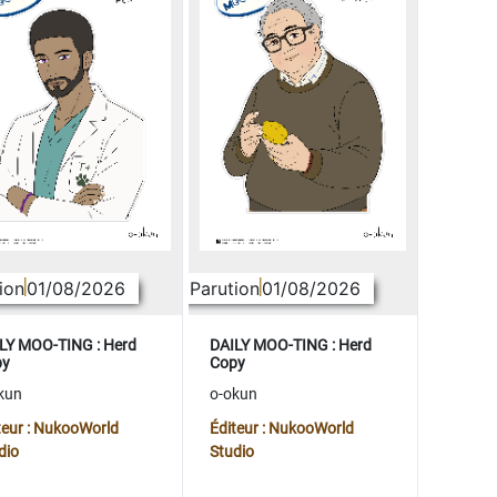
ion
01/08/2026
Parution
01/08/2026
LY MOO-TING : Herd
DAILY MOO-TING : Herd
py
Copy
kun
o-okun
teur : NukooWorld
Éditeur : NukooWorld
dio
Studio