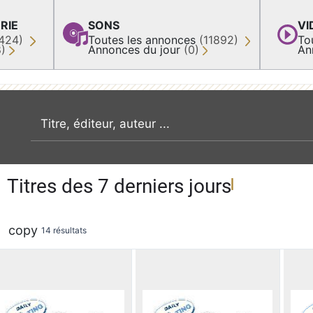
RIE
SONS
VI
424)
Toutes les annonces
(11892)
To
8)
Annonces du jour
(0)
An
recherche par mot clé
Titres des 7 derniers jours
copy
14 résultats