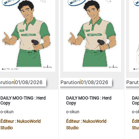
rution
01/08/2026
Parution
01/08/2026
Parut
DAILY MOO-TING : Herd
DAILY MOO-TING : Herd
DAI
Copy
Copy
Co
o-okun
o-okun
o-o
Éditeur : NukooWorld
Éditeur : NukooWorld
Édi
Studio
Studio
Stu