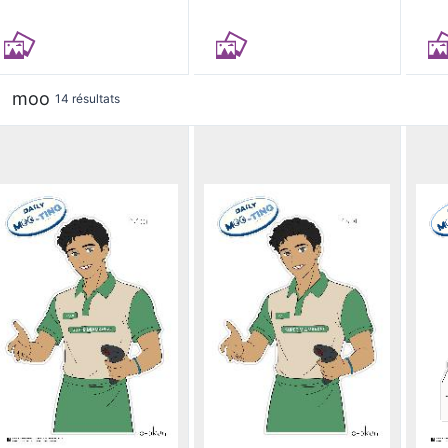
moo
14 résultats