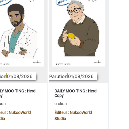
ion
01/08/2026
Parution
01/08/2026
LY MOO-TING : Herd
DAILY MOO-TING : Herd
py
Copy
kun
o-okun
teur : NukooWorld
Éditeur : NukooWorld
dio
Studio