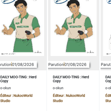
rution
01/08/2026
Parution
01/08/2026
Parut
DAILY MOO-TING : Herd
DAILY MOO-TING : Herd
DAI
Copy
Copy
Co
o-okun
o-okun
o-o
Éditeur : NukooWorld
Éditeur : NukooWorld
Édi
Studio
Studio
Stu