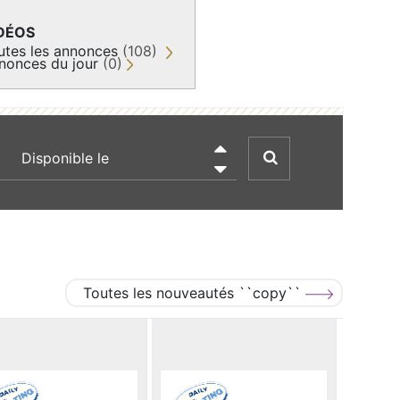
DÉOS
utes les annonces
(108)
nonces du jour
(0)
recherche par date

Toutes les nouveautés ``copy``