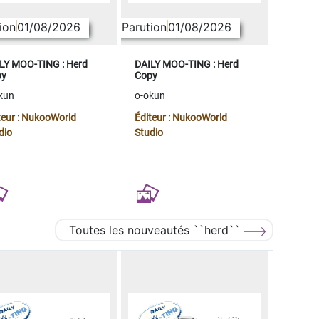
ion
01/08/2026
Parution
01/08/2026
LY MOO-TING : Herd
DAILY MOO-TING : Herd
py
Copy
kun
o-okun
teur : NukooWorld
Éditeur : NukooWorld
dio
Studio
Toutes les nouveautés ``herd``