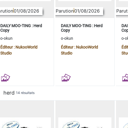
rution
01/08/2026
Parution
01/08/2026
Parut
DAILY MOO-TING : Herd
DAILY MOO-TING : Herd
DAI
Copy
Copy
Co
o-okun
o-okun
o-o
Éditeur : NukooWorld
Éditeur : NukooWorld
Édi
Studio
Studio
Stu
herd
14 résultats