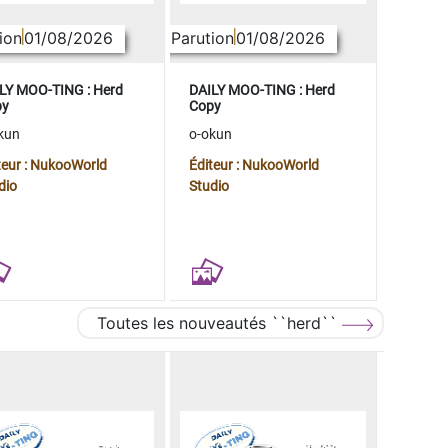
ion
01/08/2026
Parution
01/08/2026
LY MOO-TING : Herd
DAILY MOO-TING : Herd
py
Copy
kun
o-okun
teur : NukooWorld
Éditeur : NukooWorld
dio
Studio
Toutes les nouveautés ``herd``