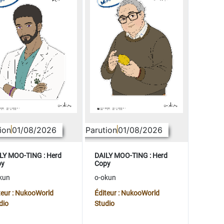
ion
01/08/2026
Parution
01/08/2026
LY MOO-TING : Herd
DAILY MOO-TING : Herd
py
Copy
kun
o-okun
teur : NukooWorld
Éditeur : NukooWorld
dio
Studio