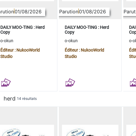
rution
01/08/2026
Parution
01/08/2026
Parut
DAILY MOO-TING : Herd
DAILY MOO-TING : Herd
DAI
Copy
Copy
Co
o-okun
o-okun
o-o
Éditeur : NukooWorld
Éditeur : NukooWorld
Édi
Studio
Studio
Stu
herd
14 résultats