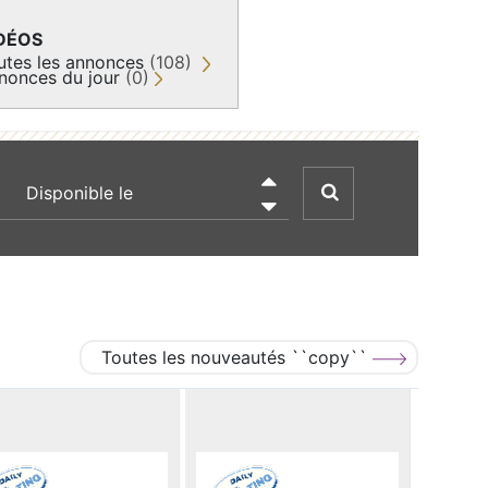
DÉOS
utes les annonces
(108)
nonces du jour
(0)
recherche par date

Toutes les nouveautés ``copy``