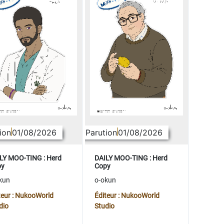
ion
01/08/2026
Parution
01/08/2026
LY MOO-TING : Herd
DAILY MOO-TING : Herd
py
Copy
kun
o-okun
teur : NukooWorld
Éditeur : NukooWorld
dio
Studio