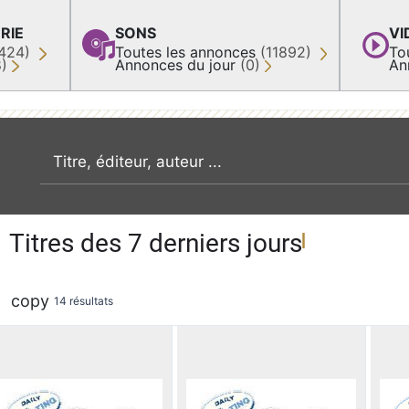
RIE
SONS
VI
424)
Toutes les annonces
(11892)
To
8)
Annonces du jour
(0)
An
recherche par mot clé
Titres des 7 derniers jours
copy
14 résultats