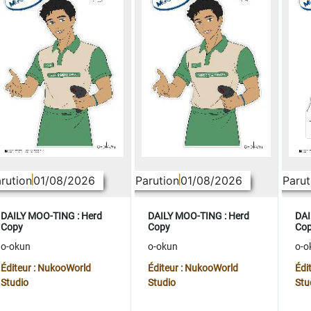
rution
01/08/2026
Parution
01/08/2026
Parut
DAILY MOO-TING : Herd
DAILY MOO-TING : Herd
DAI
Copy
Copy
Co
o-okun
o-okun
o-o
Éditeur : NukooWorld
Éditeur : NukooWorld
Édi
Studio
Studio
Stu