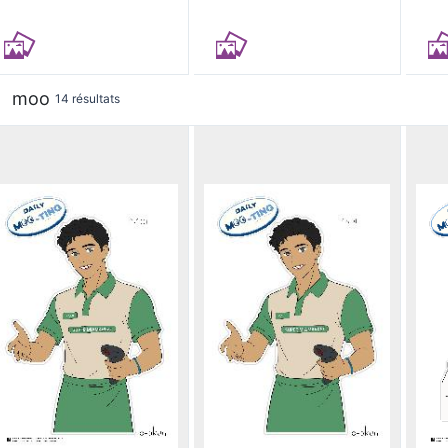
moo
14 résultats