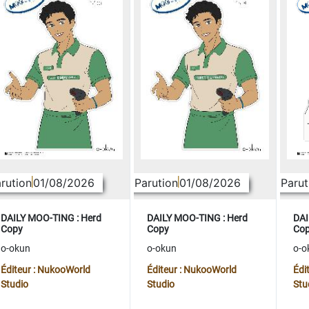
rution
01/08/2026
Parution
01/08/2026
Parut
DAILY MOO-TING : Herd
DAILY MOO-TING : Herd
DAI
Copy
Copy
Co
o-okun
o-okun
o-o
Éditeur : NukooWorld
Éditeur : NukooWorld
Édi
Studio
Studio
Stu