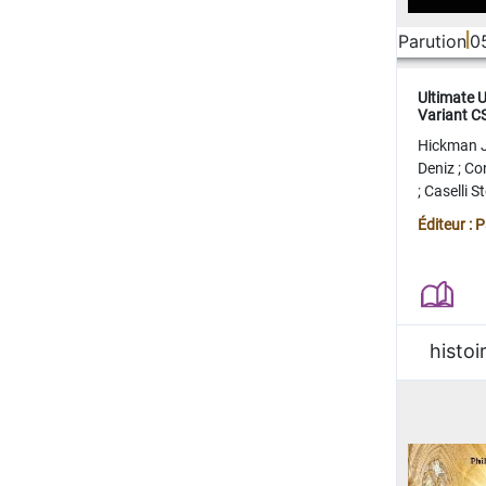
Parution
0
Ultimate 
Variant 
FERME
Hickman 
Deniz
;
Co
;
Caselli 
Juan
;
Mo
Éditeur : 
histoi