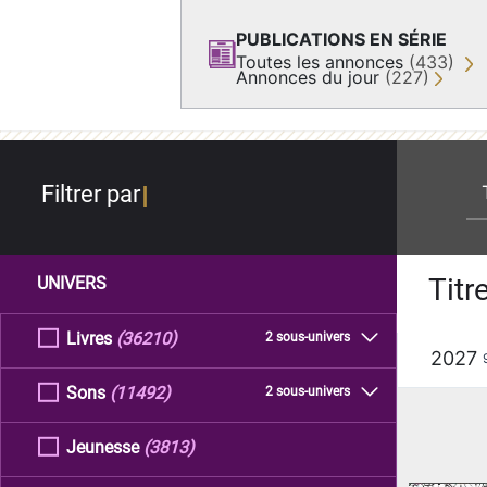
PUBLICATIONS EN SÉRIE
Toutes les annonces
(433)
Annonces du jour
(227)
re
Filtrer par
Titr
UNIVERS
Livres
(36210)
2 sous-univers
2027
Sons
(11492)
2 sous-univers
Jeunesse
(3813)