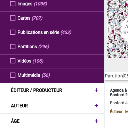
Images
(1035)
Cartes
(707)
Publications en série
(433)
Partitions
(296)
Vidéos
(106)
Multimédia
(56)
Parution
0
ÉDITEUR / PRODUCTEUR
Agenda à 
Basford 
Basford 
AUTEUR
Éditeur :
ÂGE