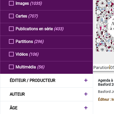
Images
(1035)
Cartes
(707)
Publications en série
(433)
Partitions
(296)
Vidéos
(106)
Multimédia
(56)
Parution
0
ÉDITEUR / PRODUCTEUR
Agenda à 
Basford 
Basford 
AUTEUR
Éditeur :
ÂGE