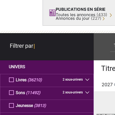
PUBLICATIONS EN SÉRIE
Toutes les annonces
(433)
Annonces du jour
(227)
re
Filtrer par
Titr
UNIVERS
Livres
(36210)
2 sous-univers
2027
Sons
(11492)
2 sous-univers
Jeunesse
(3813)