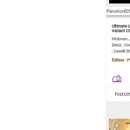
Parution
0
Ultimate 
Variant 
FERME
Hickman 
Deniz
;
Co
;
Caselli 
Juan
;
Mo
Éditeur : 
histoi