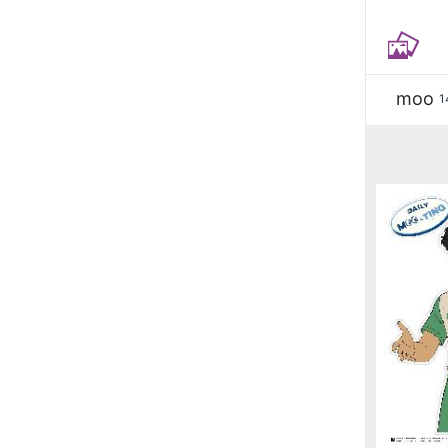
moo
1