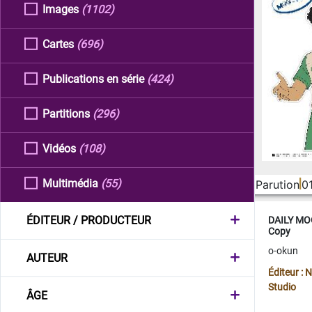
Images
(1102)
Cartes
(696)
Publications en série
(424)
Partitions
(296)
Vidéos
(108)
Multimédia
(55)
Parution
0
ÉDITEUR / PRODUCTEUR
DAILY MOO
Copy
o-okun
AUTEUR
Éditeur :
Studio
ÂGE