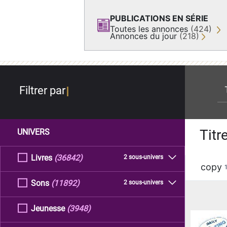
PUBLICATIONS EN SÉRIE
Toutes les annonces
(424)
Annonces du jour
(218)
re
Filtrer par
Titr
UNIVERS
Livres
(36842)
2 sous-univers
copy
Sons
(11892)
2 sous-univers
Jeunesse
(3948)