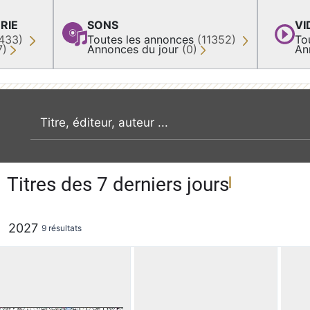
RIE
SONS
VI
433)
Toutes les annonces
(11352)
To
7)
Annonces du jour
(0)
An
recherche par mot clé
Titres des 7 derniers jours
2027
9 résultats