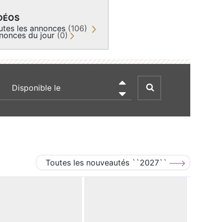
DÉOS
utes les annonces
(106)
nonces du jour
(0)
recherche par date

Toutes les nouveautés ``2027``