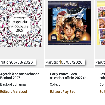
rution
05/08/2026
Parution
05/08/2026
Parut
Agenda à colorier Johanna
Harry Potter - Mon
Les
Basford 2027
calendrier officiel 2027 (de
cale
sept. 2026 à déc. 2027)
sep
Basford Johanna
Collectif
Coll
Éditeur : Marabout
Éditeur : Play Bac
Édi