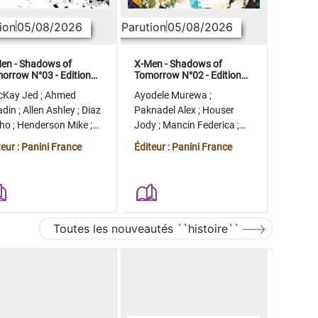
ion
05/08/2026
Parution
05/08/2026
en - Shadows of
X-Men - Shadows of
orrow N°03 - Edition
Tomorrow N°02 - Edition
lector - COMPTE FERME
collector - COMPTE FERME
cKay Jed
;
Ahmed
Ayodele Murewa
;
adin
;
Allen Ashley
;
Diaz
Paknadel Alex
;
Houser
tho
;
Henderson Mike
;
Jody
;
Mancin Federica
;
gman Ryan
Antonio Roge
;
Camagni
teur : Panini France
Éditeur : Panini France
Jacopo
Toutes les nouveautés ``histoire``