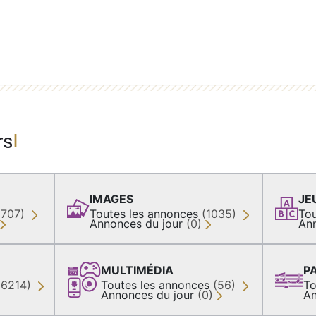
rs
IMAGES
JE
(707)
Toutes les annonces
(1035)
Tou
Annonces du jour
(0)
An
MULTIMÉDIA
P
36214)
Toutes les annonces
(56)
To
Annonces du jour
(0)
An