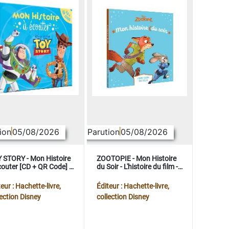
ion
05/08/2026
Parution
05/08/2026
 STORY - Mon Histoire
ZOOTOPIE - Mon Histoire
couter [CD + QR Code] -
du Soir - L'histoire du film -
ney Pixar
Disney
eur : Hachette-livre,
Éditeur : Hachette-livre,
lection Disney
collection Disney