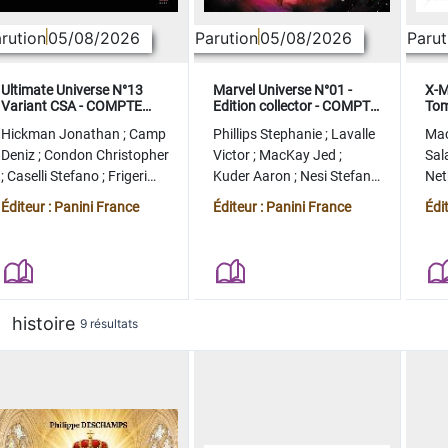
rution
05/08/2026
Parution
05/08/2026
Parut
Ultimate Universe N°13
Marvel Universe N°01 -
X-M
Variant CSA - COMPTE
Edition collector - COMPTE
Tom
FERME
FERME
col
Hickman Jonathan
;
Camp
Phillips Stephanie
;
Lavalle
Ma
Deniz
;
Condon Christopher
Victor
;
MacKay Jed
;
Sal
;
Caselli Stefano
;
Frigeri
Kuder Aaron
;
Nesi Stefano
Ne
Juan
;
Momoko Peach
;
Lopez Alvaro
Ste
Éditeur : Panini France
Éditeur : Panini France
Édi
histoire
9 résultats