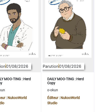
ion
01/08/2026
Parution
01/08/2026
LY MOO-TING : Herd
DAILY MOO-TING : Herd
py
Copy
kun
o-okun
teur : NukooWorld
Éditeur : NukooWorld
dio
Studio