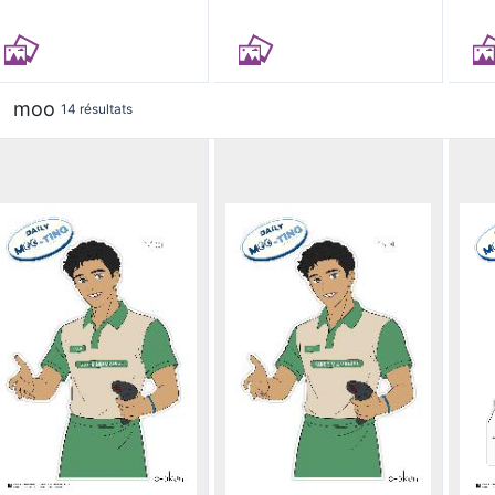
moo
14 résultats