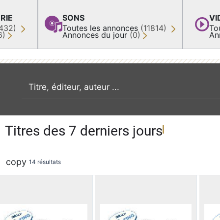
RIE
SONS
VI
432)
Toutes les annonces
(11814)
To
6)
Annonces du jour
(0)
An
recherche par mot clé
Titres des 7 derniers jours
copy
14 résultats