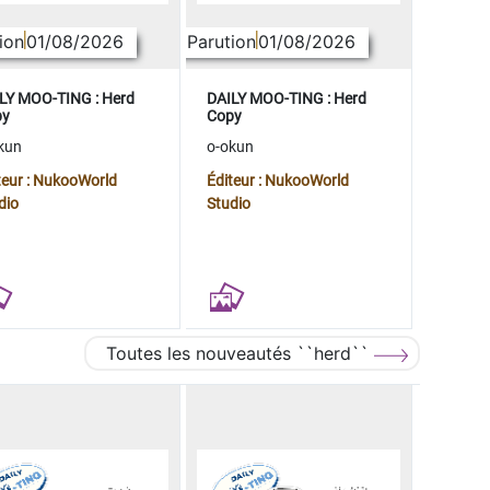
ion
01/08/2026
Parution
01/08/2026
LY MOO-TING : Herd
DAILY MOO-TING : Herd
py
Copy
kun
o-okun
teur : NukooWorld
Éditeur : NukooWorld
dio
Studio
Toutes les nouveautés ``herd``