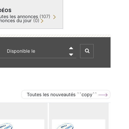
DÉOS
utes les annonces
(107)
nonces du jour
(0)
recherche par date

Toutes les nouveautés ``copy``