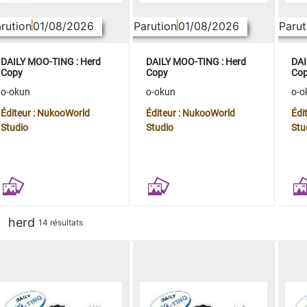
rution
01/08/2026
Parution
01/08/2026
Parut
DAILY MOO-TING : Herd
DAILY MOO-TING : Herd
DAI
Copy
Copy
Co
o-okun
o-okun
o-o
Éditeur : NukooWorld
Éditeur : NukooWorld
Édi
Studio
Studio
Stu
herd
14 résultats