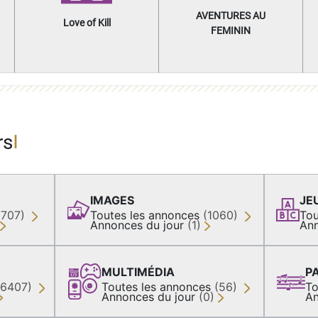
AVENTURES AU
Love of Kill
FEMININ
rs
IMAGES
JE
(707)
Toutes les annonces
(1060)
Tou
Annonces du jour
(1)
Ann
MULTIMÉDIA
P
36407)
Toutes les annonces
(56)
To
Annonces du jour
(0)
An