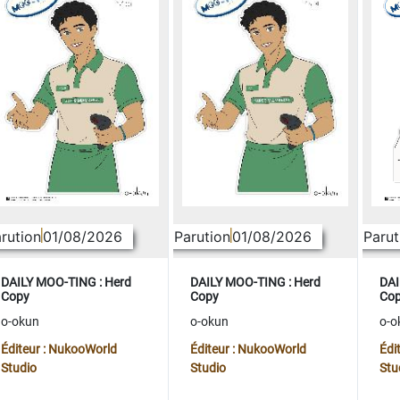
rution
01/08/2026
Parution
01/08/2026
Parut
DAILY MOO-TING : Herd
DAILY MOO-TING : Herd
DAI
Copy
Copy
Co
o-okun
o-okun
o-o
Éditeur : NukooWorld
Éditeur : NukooWorld
Édi
Studio
Studio
Stu