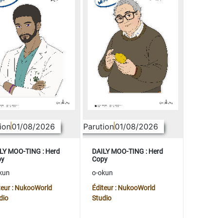
ion
01/08/2026
Parution
01/08/2026
LY MOO-TING : Herd
DAILY MOO-TING : Herd
py
Copy
kun
o-okun
teur : NukooWorld
Éditeur : NukooWorld
dio
Studio