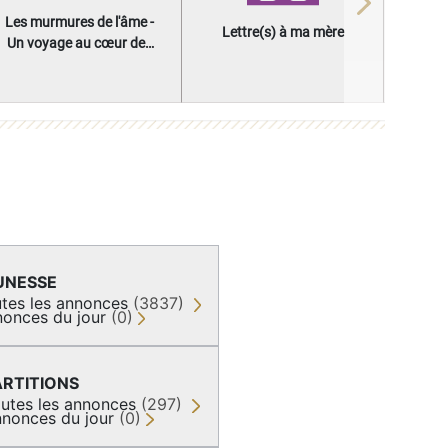
Next
Les murmures de l'âme -
Lettre(s) à ma mère
Un voyage au cœur des
questions qui façonnent
une vie
UNESSE
tes les annonces
(3837)
onces du jour
(0)
ARTITIONS
utes les annonces
(297)
nonces du jour
(0)