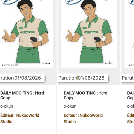
rution
01/08/2026
Parution
01/08/2026
Parut
DAILY MOO-TING : Herd
DAILY MOO-TING : Herd
DAI
Copy
Copy
Co
o-okun
o-okun
o-o
Éditeur : NukooWorld
Éditeur : NukooWorld
Édi
Studio
Studio
Stu