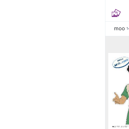
moo
1