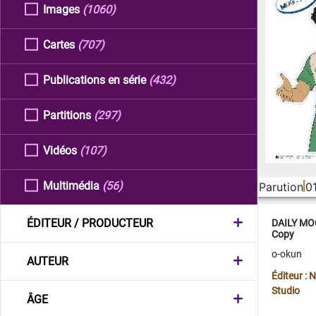
Images
(1060)
Cartes
(707)
Publications en série
(432)
Partitions
(297)
Vidéos
(107)
Multimédia
(56)
Parution
0
ÉDITEUR / PRODUCTEUR
DAILY MOO
Copy
o-okun
AUTEUR
Éditeur :
Studio
ÂGE