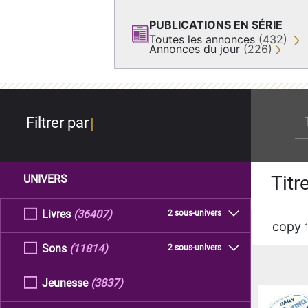
PUBLICATIONS EN SÉRIE
Toutes les annonces
(432)
Annonces du jour
(226)
re
Filtrer par
Titr
UNIVERS
Livres
(36407)
2 sous-univers
copy
Sons
(11814)
2 sous-univers
Jeunesse
(3837)