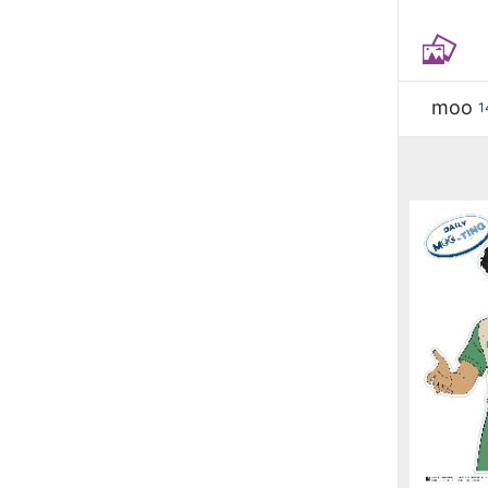
moo
1