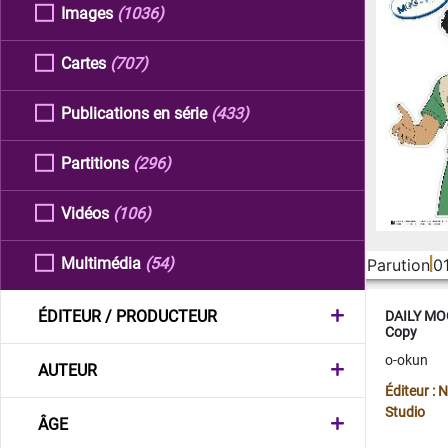
Images
(1036)
Cartes
(707)
Publications en série
(433)
Partitions
(296)
Vidéos
(106)
Multimédia
(54)
Parution
0
ÉDITEUR / PRODUCTEUR
DAILY MOO
Copy
o-okun
AUTEUR
Éditeur :
Studio
ÂGE