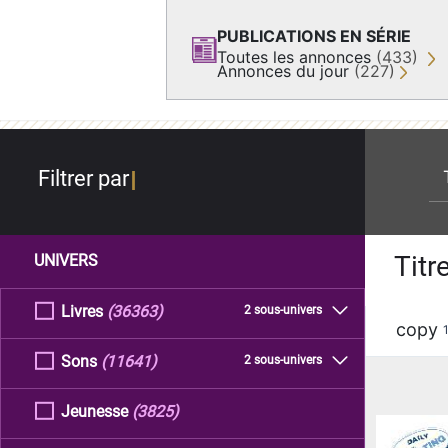
PUBLICATIONS EN SÉRIE
Toutes les annonces
(433)
Annonces du jour
(227)
re
Filtrer par
Titr
UNIVERS
Livres
(36363)
2 sous-univers
copy
Sons
(11641)
2 sous-univers
Jeunesse
(3825)