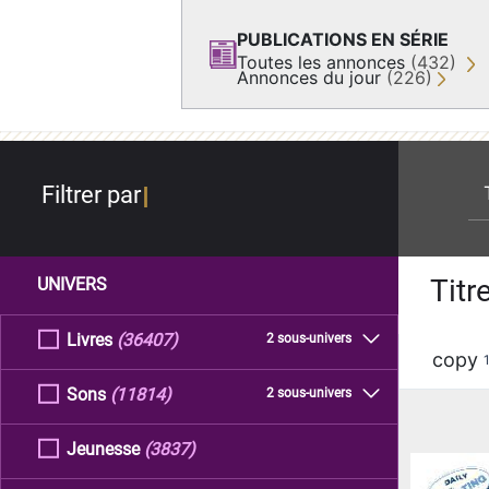
PUBLICATIONS EN SÉRIE
Toutes les annonces
(432)
Annonces du jour
(226)
re
Filtrer par
Titr
UNIVERS
Livres
(36407)
2 sous-univers
copy
Sons
(11814)
2 sous-univers
Jeunesse
(3837)