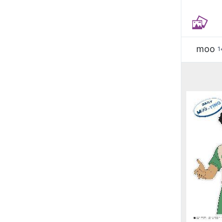
moo
1