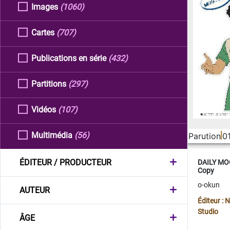
Images
(1060)
Cartes
(707)
Publications en série
(432)
Partitions
(297)
Vidéos
(107)
Multimédia
(56)
Parution
0
ÉDITEUR / PRODUCTEUR
DAILY MOO
Copy
o-okun
AUTEUR
Éditeur :
Studio
ÂGE