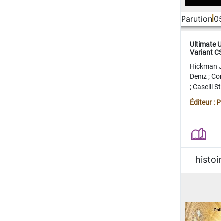
Parution
0
Ultimate 
Variant 
FERME
Hickman 
Deniz
;
Co
;
Caselli 
Juan
;
Mo
Éditeur : 
histoi