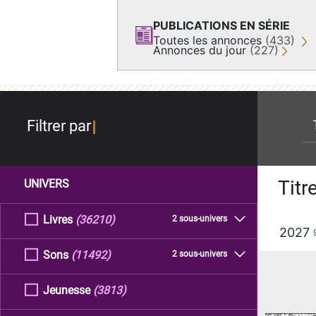
PUBLICATIONS EN SÉRIE
Toutes les annonces
(433)
Annonces du jour
(227)
re
Filtrer par
Titr
UNIVERS
Livres
(36210)
2 sous-univers
2027
Sons
(11492)
2 sous-univers
Jeunesse
(3813)