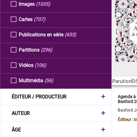
Images
(1035)
Cartes
(707)
Publications en série
(433)
Partitions
(296)
Vidéos
(106)
Multimédia
(56)
Parution
0
ÉDITEUR / PRODUCTEUR
Agenda à 
Basford 
Basford 
AUTEUR
Éditeur :
ÂGE