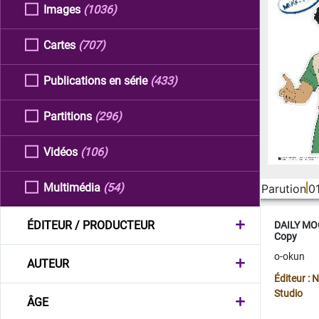
Images
(1036)
Cartes
(707)
Publications en série
(433)
Partitions
(296)
Vidéos
(106)
Multimédia
(54)
Parution
0
ÉDITEUR / PRODUCTEUR
DAILY MOO
Copy
o-okun
AUTEUR
Éditeur :
Studio
ÂGE