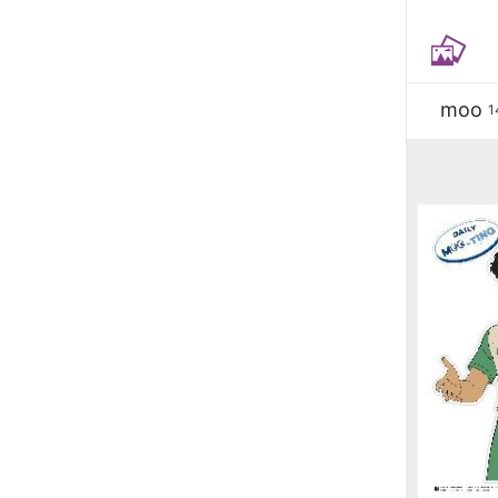
moo
1