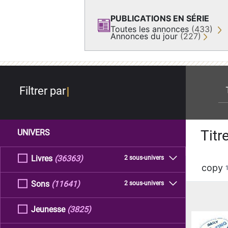
PUBLICATIONS EN SÉRIE
Toutes les annonces
(433)
Annonces du jour
(227)
re
Filtrer par
Titr
UNIVERS
Livres
(36363)
2 sous-univers
copy
Sons
(11641)
2 sous-univers
Jeunesse
(3825)