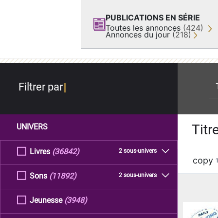
PUBLICATIONS EN SÉRIE
Toutes les annonces
(424)
Annonces du jour
(218)
re
Filtrer par
Titr
UNIVERS
Livres
(36842)
2 sous-univers
copy
Sons
(11892)
2 sous-univers
Jeunesse
(3948)