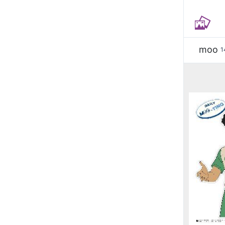
moo
1