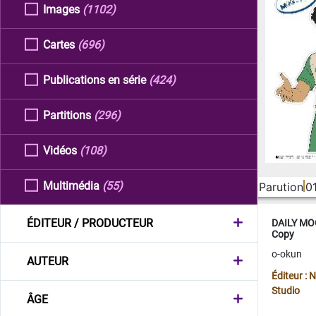
Images
(1102)
Cartes
(696)
Publications en série
(424)
Partitions
(296)
Vidéos
(108)
Multimédia
(55)
Parution
0
ÉDITEUR / PRODUCTEUR
DAILY MOO
Copy
o-okun
AUTEUR
Éditeur :
Studio
ÂGE