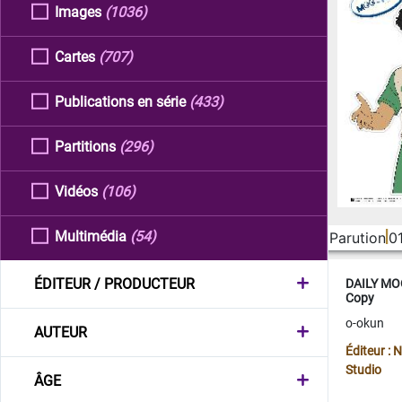
Images
(1036)
Cartes
(707)
Publications en série
(433)
Partitions
(296)
Vidéos
(106)
Multimédia
(54)
Parution
0
ÉDITEUR / PRODUCTEUR
DAILY MOO
Copy
o-okun
AUTEUR
Éditeur :
Studio
ÂGE