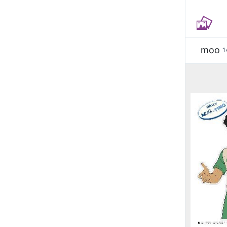
moo
1