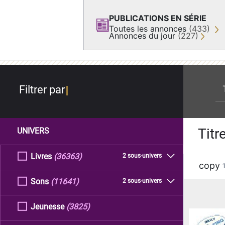
PUBLICATIONS EN SÉRIE
Toutes les annonces
(433)
Annonces du jour
(227)
re
Filtrer par
Titr
UNIVERS
Livres
(36363)
2 sous-univers
copy
Sons
(11641)
2 sous-univers
Jeunesse
(3825)