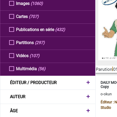
Images
(1060)
Cartes
(707)
Publications en série
(432)
Partitions
(297)
Vidéos
(107)
Multimédia
(56)
Parution
0
ÉDITEUR / PRODUCTEUR
DAILY MOO
Copy
o-okun
AUTEUR
Éditeur :
Studio
ÂGE