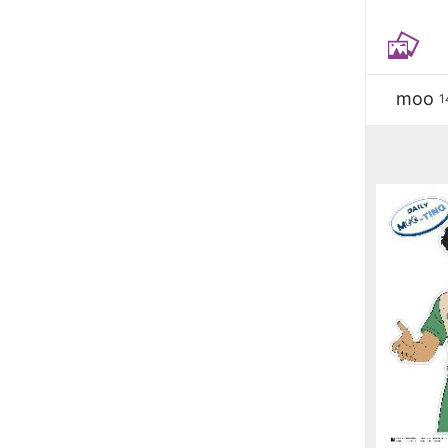
moo
1