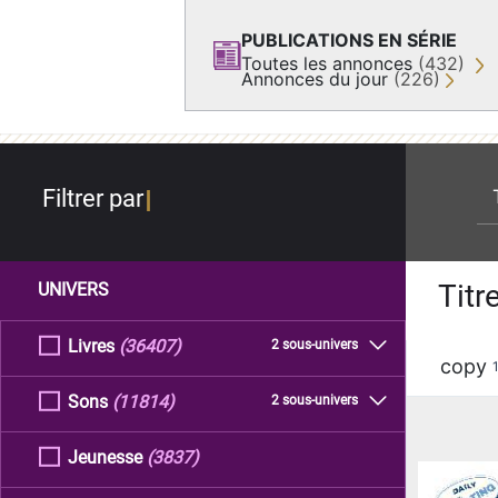
PUBLICATIONS EN SÉRIE
Toutes les annonces
(432)
Annonces du jour
(226)
re
Filtrer par
Titr
UNIVERS
Livres
(36407)
2 sous-univers
copy
Sons
(11814)
2 sous-univers
Jeunesse
(3837)