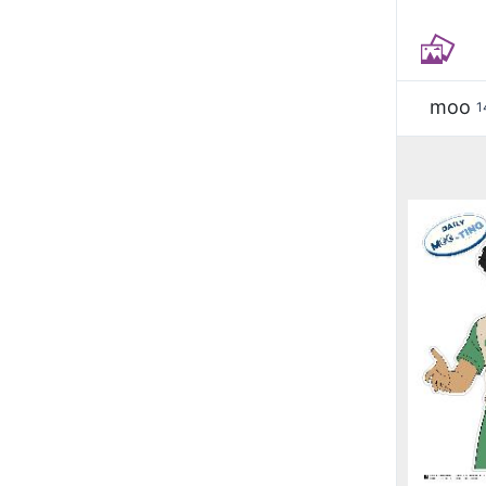
moo
1