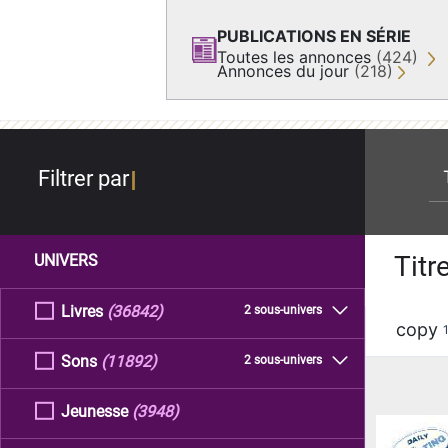
PUBLICATIONS EN SÉRIE
Toutes les annonces
(424)
Annonces du jour
(218)
re
Filtrer par
Titr
UNIVERS
Livres
(36842)
2 sous-univers
copy
Sons
(11892)
2 sous-univers
Jeunesse
(3948)