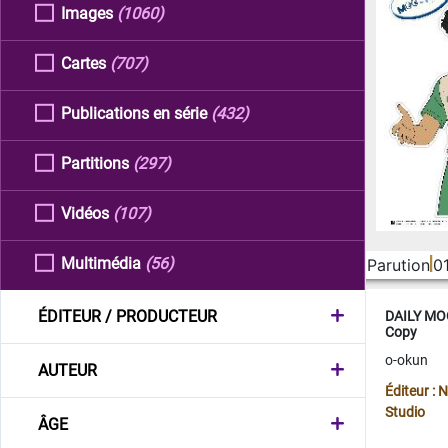
Images
(1060)
Cartes
(707)
Publications en série
(432)
Partitions
(297)
Vidéos
(107)
Multimédia
(56)
Parution
0
ÉDITEUR / PRODUCTEUR
DAILY MOO
Copy
o-okun
AUTEUR
Éditeur :
Studio
ÂGE