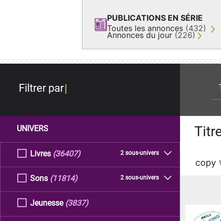
PUBLICATIONS EN SÉRIE
Toutes les annonces
(432)
Annonces du jour
(226)
re
Filtrer par
Titr
UNIVERS
Livres
(36407)
2 sous-univers
copy
Sons
(11814)
2 sous-univers
Jeunesse
(3837)