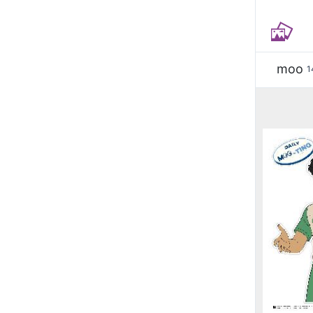
moo
1