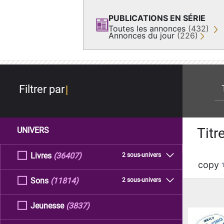
PUBLICATIONS EN SÉRIE
Toutes les annonces
(432)
Annonces du jour
(226)
re
Filtrer par
Titr
UNIVERS
Livres
(36407)
2 sous-univers
copy
Sons
(11814)
2 sous-univers
Jeunesse
(3837)