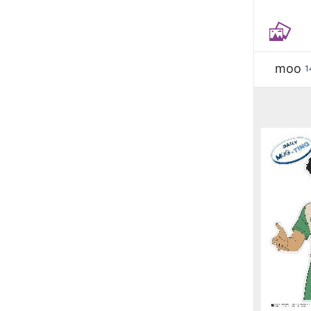
moo
1