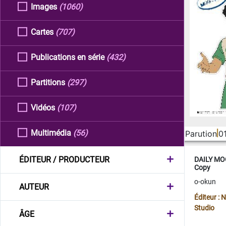
Images
(1060)
Cartes
(707)
Publications en série
(432)
Partitions
(297)
Vidéos
(107)
Multimédia
(56)
Parution
0
ÉDITEUR / PRODUCTEUR
DAILY MOO
Copy
o-okun
AUTEUR
Éditeur :
Studio
ÂGE