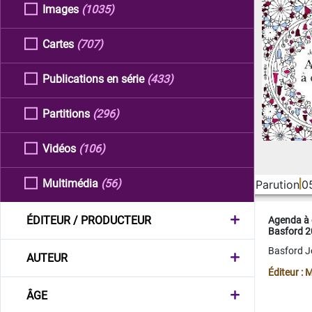
Images
(1035)
Cartes
(707)
Publications en série
(433)
Partitions
(296)
Vidéos
(106)
Multimédia
(56)
Parution
0
ÉDITEUR / PRODUCTEUR
Agenda à 
Basford 
Basford 
AUTEUR
Éditeur :
ÂGE