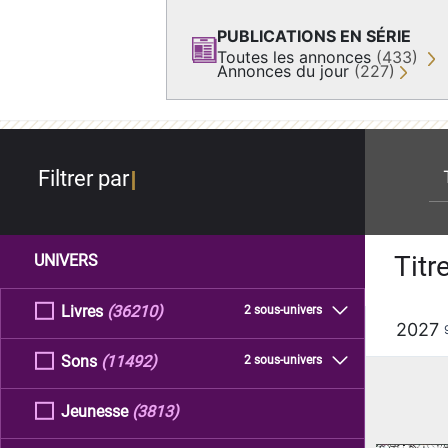
PUBLICATIONS EN SÉRIE
Toutes les annonces
(433)
Annonces du jour
(227)
re
Filtrer par
Titr
UNIVERS
Livres
(36210)
2 sous-univers
2027
Sons
(11492)
2 sous-univers
Jeunesse
(3813)