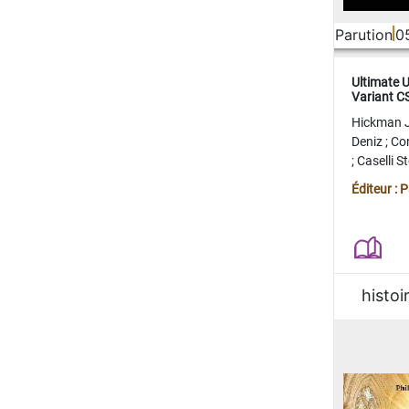
Parution
0
Ultimate 
Variant 
FERME
Hickman 
Deniz
;
Co
;
Caselli 
Juan
;
Mo
Éditeur : 
histoi