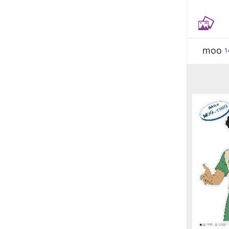
moo
1