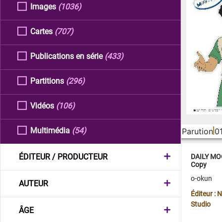
Images
(1036)
Cartes
(707)
Publications en série
(433)
Partitions
(296)
Vidéos
(106)
Multimédia
(54)
Parution
0
ÉDITEUR / PRODUCTEUR
DAILY MOO
Copy
o-okun
AUTEUR
Éditeur :
Studio
ÂGE