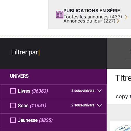
PUBLICATIONS EN SÉRIE
Toutes les annonces
(433)
Annonces du jour
(227)
re
Filtrer par
Titr
UNIVERS
Livres
(36363)
2 sous-univers
copy
Sons
(11641)
2 sous-univers
Jeunesse
(3825)